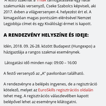
A festő szakmát a
Trilak
támogatásával egy fiatal
szakmunkás versenyző, Cseke Szabolcs képviseli, aki
2017. évben a világversenyen 4. helyezést ért el. A
kimagaslóan magas pontszám elérésével Nemzet
Legjobbja címet és egy Kiválósági érmet is kapott.
A RENDEZVÉNY HELYSZÍNE ÉS IDEJE:
Idén, 2018. 09. 26-28. között Budapest (Hungexpo) a
házigazdája a rangos szakmai eseménynek.
Látogatási idő minden nap: 09:00 – 16:00
A festő versenyző az „A” pavilonban található.
A rendezvényre a belépés ingyenes, de a regisztráció
kötelező, melyet az
EuroSkills regisztrációs oldalán
tehet meg. A regisztrációs válaszlevélben kapott
belépővel lehet az eseményre kilátogatni.