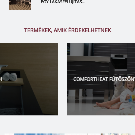
EGY LAKÁSFELÚJÍTÁS…
TERMÉKEK, AMIK ÉRDEKELHETNEK
COMFORTHEAT FŰTŐSZŐNYEG – NORDINOVA KFT.