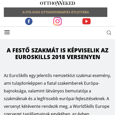
A STÍLUSOS OTTHONTEREMTÉS ÖTLETTÁRA
≡
A FESTŐ SZAKMÁT IS KÉPVISELIK AZ
EUROSKILLS 2018 VERSENYEN
Az EuroSkills egy jelentős nemzetközi szakmai esemény,
ami tulajdonképpen a fiatal szakemberek Európa-
bajnoksága, valamint látványos bemutatója a
szakmáknak és a legfrissebb európai fejlesztéseknek. A
versenyt kétévente rendezik meg, a WorldSkills Europe
szervezet tagállamainak egyikében, ez évben