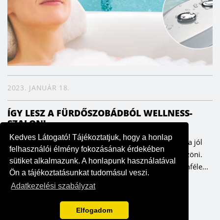
2023. JANUÁR 18.
ÍGY LESZ A FÜRDŐSZOBÁDBÓL WELLNESS-
SZALON!
Kedves Látogató! Tájékoztatjuk, hogy a honlap
Minden nap tökéletes masszázsélményt kaphatunk, ha jól
felhasználói élmény fokozásának érdekében
választunk – ezt pedig a testünk és lelkünk is megköszöni.
sütiket alkalmazunk. A honlapunk használatával
Már az ókori Rómában nagy hagyománya volt a különféle...
Ön a tájékoztatásunkat tudomásul veszi.
Adatkezelési szabályzat
Elfogadom