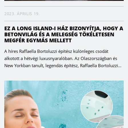
2023. ÁPRILIS 19.
EZ A LONG ISLAND-I HÁZ BIZONYÍTJA, HOGY A
BETONVILÁG ÉS A MELEGSÉG TÖKÉLETESEN
MEGFÉR EGYMÁS MELLETT
A híres Raffaella Bortoluzzi építész különleges csodát
alkotott a hétvégi luxusnyaralóban. Az Olaszországban és
New Yorkban tanult, legendás építész, Raffaella Bortoluzzi...