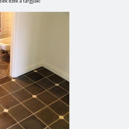
iek ezek a tárgyak!