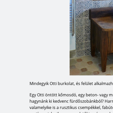
Mindegyik Otti burkolat, és felület alkalmazh
Egy Otti öntött kőmosdó, egy beton- vagy mű
hagynánk ki kedvenc fürdőszobánkból? Harmo
valamelyike is a rusztikus csempékkel, fabú