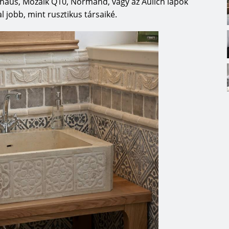
auhaus, Mozaik Q10, Normand, vagy az Aulich lapok
l jobb, mint rusztikus társaiké.