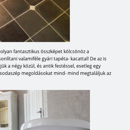
olyan fantasztikus összképet kölcsönöz a
ítani valamiféle gyári tapéta- kacattal! De az is
ük a négy közül, és antik festéssel, esetleg egy
 csodaszép megoldásokat mind- mind megtaláljuk az