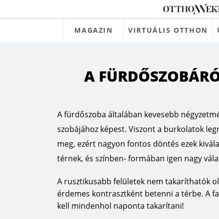
MAGAZIN
VIRTUÁLIS OTTHON
A FÜRDŐSZOBÁRÓ
A fürdőszoba általában kevesebb négyzetmét
szobájához képest. Viszont a burkolatok l
meg, ezért nagyon fontos döntés ezek kivála
térnek, és színben- formában igen nagy vál
A rusztikusabb felületek nem takaríthatók o
érdemes kontrasztként betenni a térbe. A fa
kell mindenhol naponta takarítani!