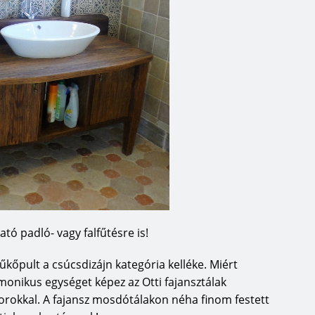
ató padló- vagy falfűtésre is!
kőpult a csúcsdizájn kategória kelléke. Miért
nikus egységet képez az Otti fajansztálak
torokkal. A fajansz mosdótálakon néha finom festett