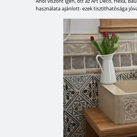
Ahol viszont igen, ott az Art Deco, Hexa, B
használata ajánlott- ezek tisztíthatósága jóva