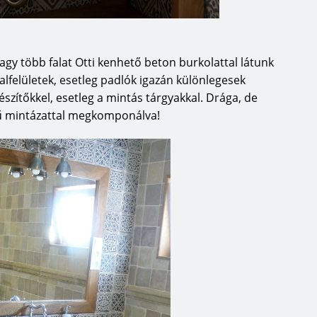
vagy több falat Otti kenhető beton burkolattal látunk
Falfelületek, esetleg padlók igazán különlegesek
észítőkkel, esetleg a mintás tárgyakkal. Drága, de
rű mintázattal megkomponálva!