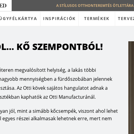
A STÍLUSOS OTTHONTEREMTÉS ÖTLETTÁRA
ÜGYFÉLKÁRTYA
INSPIRÁCIÓK
TERMÉKEK
TERVE
L… KŐ SZEMPONTBÓL!
eren megvalósított helyiség, a lakás többi
egnagyobb mennyiségben a fürdőszobában jelennek
sztása. Az Otti kövek sajátos hangulatot adnak a
asztékban kaphatók az Otti Manufacturánál.
lyan jól, mint a simább kőcsempék, viszont ahol lehet
l egyes részei alkalmasak lehetnek erre, mert nem