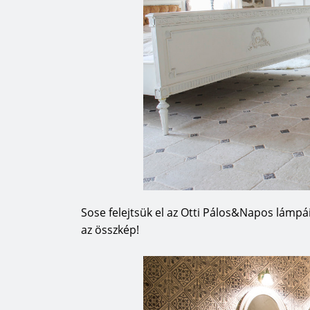
Sose felejtsük el az Otti Pálos&Napos lámpá
az összkép!