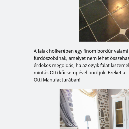
A falak holkerében egy finom bordűr valami 
fürdőszobának, amelyet nem lehet összehasonl
érdekes megoldás, ha az egyik falat kiszemelj
mintás Otti kőcsempével borítjuk! Ezeket a
Otti Manufacturában!