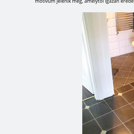
motívum jelenik meg, amelytől igazán eredet