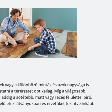
án nem kizárt.
y közepes méretű családi
gas szintű minőségi követelménye
 is annak érdekében, hogy a padló
yelmesebb legyen.
tó nélküli Lock Connect, Top
től, a kiváló minőségű permaDur,
től a kényelmes Silent Pro
edvességvédőig mindig új
llalat fejlesztő és gyártó
ból egy darab parkettát
letek vagy a különböző minták és azok nagysága is
tól évszázados örömét leli majd.
ni a térérzetet optikailag. Míg a világosabb,
addig a sötétebb, matt vagy recés felülettel bíró,
elületek látványukban és érzetüket tekintve inkább
okból állítunk elő termékeket, nem