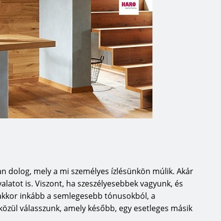
felek igényeiről is a legjobb
 rohanjunk a trendek után, hanem
nyre kell hozni a közös
n csak így lehet kialakítani az
 a HARO innovációs motorja
az utóbbi években megvalósult
inden fürdőszobai környezetben
tt típusról, a parkettmanufaktur
ium padlókról, a clean & green
ntartósság érdekében UV-védelmet
ióink mind az életminőség
ellett van egy terület, amelyet
 dolog, mely a mi személyes ízlésünkön múlik. Akár
k nélküli lakhatás. Egy egyre
alatot is. Viszont, ha szeszélyesebbek vagyunk, és
, hogy olyan termékeket
, akkor inkább a semlegesebb tónusokból, a
atározott életet tesznek
özül válasszunk, amely később, egy esetleges másik