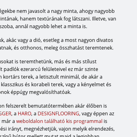
 együtt kell működnünk vele. A
iségekbe nem javasolt a nagy minta, ahogy nagyobb
sejteti, hogy a tartós tevékenység
ntának, hanem textúrának fog látszani. Illetve, van
latunkat. Jól mutatja az ezen a
szoba, annál nagyobb lehet a minta is.
ságunkat az a tény, hogy mi
úsítvánnyal rendelkező
ükk, akác vagy a dió, esetleg a most nagyon divatos
ajtákat használunk, és ezzel a
atnak, és otthonos, meleg összhatást teremtenek.
etően a környezetre is kisebb
szerkezetéhez használt lucfenyő
usokat is teremthetünk, más és más stílust
t padlók ezerarcú felületeivel ez már szinte
kortárs terek, a letisztult minimál, de akár a
örnyezeti szempontból ugyancsak
 klasszikus és korabeli terek, vagy a kényelmet és
a: így tudunk garantálni magas
honok éppúgy megvalósíthatóak.
zaroljuk az értékes
tt gondolkodásmódunk az
n felszerelt bemutatótermében akár élőben is
1971 óta használjuk a gyártás
GGER
, a
HARO
, a
DESIGNFLOORING
, vagy éppen az
őállítására, amelyet nemcsak a
r már a
weboldalon található kis programmal
is
 hálózatba is betáplálunk. 1998-
tési irányt, megnézhetjük, vajon melyik elrendezés,
atként kapta meg a DIN EN 14001
 színű bútor mellett mutat majd a legjobban.