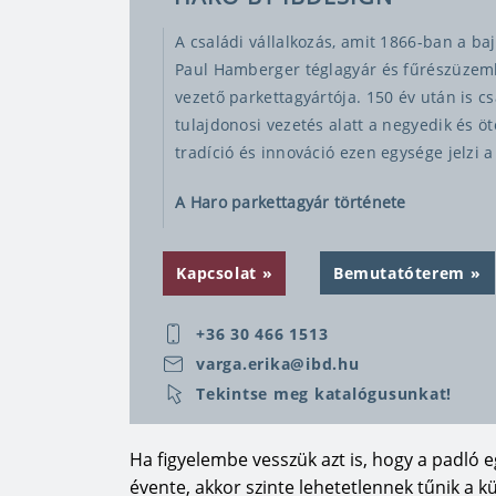
A családi vállalkozás, amit 1866-ban a b
Paul Hamberger téglagyár és fűrészüzem
vezető parkettagyártója. 150 év után is cs
tulajdonosi vezetés alatt a negyedik és ö
tradíció és innováció ezen egysége jelzi a
A Haro parkettagyár története
Az értékes fából, ami rendezett erdőgazd
Kapcsolat
Bemutatóterem
legmodernebb innovatív gyártási technológ
ami minden lakást értékkel ruház fel, és 
+36 30 466 1513
A HARO TRITTY laminált padlóburkoló vál
varga.erika@ibd.hu
éves fa megmunkálásból származó tudásu
Tekintse meg katalógusunkat!
parketta gyártásából származik. Mint park
érzéssel ajánljuk a legszebb és legtermé
Ha figyelembe vesszük azt is, hogy a padló 
melyek szinte megkülönböztethetetlenek a
évente, akkor szinte lehetetlennek tűnik a 
megtévesztésig valódinak ható stlíusjegye