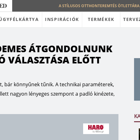
A STÍLUSOS OTTHONTEREMTÉS ÖTLETTÁRA
ÜGYFÉLKÁRTYA
INSPIRÁCIÓK
TERMÉKEK
TERVE
RDEMES ÁTGONDOLNUNK
Ó VÁLASZTÁSA ELŐTT
t, bár könnyűnek tűnik. A technikai paraméterek,
ellett nagyon lényeges szempont a padló kinézete,
K