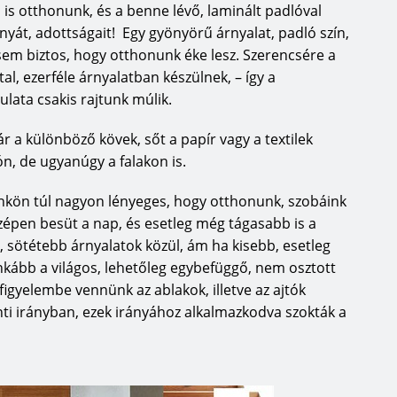
is otthonunk, és a benne lévő, laminált padlóval
megfelelő választás!
ányát, adottságait! Egy gyönyörű árnyalat, padló szín,
sem biztos, hogy otthonunk éke lesz. Szerencsére a
l, ezerféle árnyalatban készülnek, – így a
gyártás évtizedes know-how-jával
ata csakis rajtunk múlik.
ade by HARO márkaminőséget. A
 szolgáltatja. Világméretű
 a különböző kövek, sőt a papír vagy a textilek
usokon ugyanolyan tartósaknak
n, de ugyanúgy a falakon is.
asztásokat fejlesztettek ki,
ünkön túl nagyon lényeges, hogy otthonunk, szobáink
kkal. Kézenfekvő, hogy ennek a
zépen besüt a nap, és esetleg még tágasabb is a
séget célozza, megvan az
 sötétebb árnyalatok közül, ám ha kisebb, esetleg
nyebb feltételek között, pl.
inkább a világos, lehetőleg egybefüggő, nem osztott
 a mesteri tudást. Ami ismét az
gyelembe vennünk az ablakok, illetve az ajtók
dményben pedig a sport terén
nti irányban, ezek irányához alkalmazkodva szokták a
jelennek az otthonok számára
 tapasztalatnak és a know-how-nak
 laminált padlók, parafa padlók,
SANO termékek esetében.