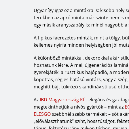
mehetünk a természettel szemben, hanem
Ugyanígy igaz ez a mintákra is: kisebb hely
vállalat több mint 150 éves története azt 
terekben az apró minta már szinte nem is mi
hogyan határozza meg mindennapos gyakor
egy másik aranyszabály is: minél nagyobb a 
területen tanúsított tényleges elhivatott
vagyunk Németország első 100% PEFC tan
A tipikus faerezetes minták, mint a tölgy, b
parkettamárkája. Túlnyomórészt hazai faf
kellemes nyírfa minden helyiségben jól mut
rövidebb szállítási útvonalaknak köszönh
hatást gyakorlunk. A HARO PARKETT alsó 
A különböző mintákkal, dekorokkal akár stíl
2/3 részét a régióból szerezzük be.
hozhatunk létre. A mai, újgenerációs laminál
gyerekjáték: a rusztikus hajópadló, a modern 
Legkorszerűbb gyártási technológiáink k
kopottas, régies hatású vintázs, vagy a szép,
egy lépést jelentenek a megfelelő irányb
meghitt bájt tükröző skandináv stílusú ott
nyersanyag-kitermelést és azt, hogy ne pa
erőforrásokat. A folyamatosan kiigazíto
Az
IBD Magyarország Kft.
elegáns és gazdago
energiaellátásban is megmutatkozik: már 
megtekinthetjük a nívós gyártók – mint az
E
során keletkező fahulladékot öko-áram el
ELESGO
szebbnél szebb termékeit – sőt aká
vállalatunk hasznosít, hanem a közösségi
„előválaszthatunk” színt, hosszúságot, fekte
ban a Hamberger cég fafeldolgozó vállal
tónus, fektetési irány milyen térben, milyen