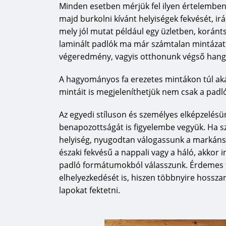
Minden esetben mérjük fel ilyen értelemben 
szeretnének. A HARO parketta és padló a 
majd burkolni kívánt helyiségek fekvését, ir
HARO gyár a minőség jegyében
mely jól mutat például egy üzletben, koránt
laminált padlók ma már számtalan mintázatta
Tapasztalt munkatársaikkal és a parketta
végeredmény, vagyis otthonunk végső hangul
tudják biztosítani a Made in Germay, M
legjobb példát parkettapadlóik ragasztása
A hagyományos fa erezetes mintákon túl akár
szolgáltatóként parkettaléceiknek a tróp
mintáit is megjeleníthetjük nem csak a padló
kell lenniük, mint a sarkvidéken. Olyan rag
Az egyedi stíluson és személyes elképzelés
amelyek számolnak a legnagyobb kihíváso
benapozottságát is figyelembe vegyük. Ha s
többlet-ráfordításnak, amely a jobb minő
helyiség, nyugodtan válogassunk a markáns,
eredménye. A HARO sportpadlók a legkemé
északi fekvésű a nappali vagy a háló, akkor 
olimpiai játékok alkalmával is bizonyítják
padló formátumokból válasszunk. Érdemes fi
Önök közvetlen előnyére szolgál. Végere
elhelyezkedését is, hiszen többnyire hossza
szerzett tapasztalataink közvetlenül meg
lapokat fektetni.
gyártott parkettalécek gyártásában is. A
ez az előnye jelenti a különbséget a HARO
a parkettmanufaktur, a CELENIO és a DI