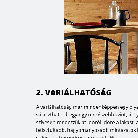
HARO és az innováció
“Az életminőség megváltoztatásához az ügy
információkkal kell rendelkezni. Hogy ne
mi alakítsuk azokat, finom érzékkel napfé
fejlesztéseket és igényeket. Mert a jövőbe
igényeknek megfelelő innovációkat. Hogy
minden ciklusban működik, azt mutatják 
úttörő új fejlesztéseink: legyen szó a m
kellemes padlóérzetet biztosító Spa-Parke
által kézműves munkával előállított prém
2. VARIÁLHATÓSÁG
ökológiai ápolószer-családról vagy a szí
biztosító sunProtect termékről – innovác
javítását szolgálják az Ön otthonában. Em
A variálhatóság már mindenképpen egy olyan
különösen a szívünkön viselünk: a korláto
választhatunk egy-egy merészebb színt, árny
idősödő társadalomban fontosnak tartjuk
szívesen rendezzük át időről időre a lakást
fejlesszünk ki, amelyek önmagukban megh
letisztultabb, hagyományosabb mintázatok k
lehetővé.”
stílushoz, berendezéshez is jól illik.