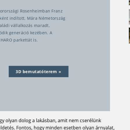
ajorországi Rosenheimban Franz
ként indított. Mára Németország
aládi vállalkozás maradt,
tödik generáció kezében. A
 HARO parkettát is.
álkodásból származik, a
3D bemutatóterem
iákkal, kiváló parketta készül,
a lakásból otthont teremt.
asztásával az Ön előnye közel 150
nkból és 60 éves többrétegű
etta specialista, igazán jó
szetesebb HARO fa burkolóinkat,
egy olyan dolog a lakásban, amit nem cserélünk
 valódi parkettától. A
küldetés. Fontos, hogy minden esetben olyan árnyalat,
k alapján válik igazán vonzóvá a