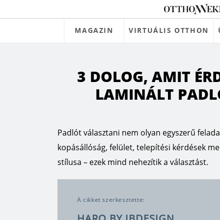
MAGAZIN
VIRTUÁLIS OTTHON
3 DOLOG, AMIT É
LAMINÁLT PADL
Padlót választani nem olyan egyszerű felada
kopásállóság, felület, telepítési kérdések m
stílusa – ezek mind nehezítik a választást.
A cikket szerkesztette:
HARO BY IBDESIGN