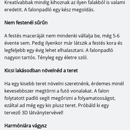
igényeket. Mert a jövőben csak így lehet
Kreatívabbak mindig kihoznak az ilyen falakból is valami
kialakítani az igényeknek megfelelő innovációkat.
eredetit. A falonpadló egy kész megoldás.
Hogy a HARO innovációs motorja minden
Nem festenél sűrűn
ciklusban működik, azt mutatják az utóbbi
években megvalósult úttörő új fejlesztéseink:
A festés maceráját nem mindenki vállalja be, még 5-6
legyen szó a minden fürdőszobai környezetben
évente sem. Pedig ilyenkor már látszik a festés kora és
kellemes padlóérzetet biztosító Spa-Parkett
legfeljebb egy évig lehet elhalasztani. A falonpadló
típusról, a parkettmanufaktur által kézműves
nagyon tartós. Tényleg egy életre szól.
munkával előállított prémium padlókról, a clean
& green ökológiai ápolószer-családról vagy a
Kicsi lakásodban növelnéd a teret
színtartósság érdekében UV-védelmet biztosító
sunProtect termékről – innovációink mind az
Ha egy kisebb teret növelni szeretnénk, érdemes minél
életminőség javítását szolgálják az Ön
kevesebbszer megtörni a futó vonalakat. A falon
otthonában. Emellett van egy terület, amelyet
folytatott padló segít megőrizni a folyamatosságot,
különösen a szívünkön viselünk: a korlátok
ezáltal ad még egy kis plusz teret. Próbáld ki egy
nélküli lakhatás. Egy egyre idősödő
tervező 3D látványtervével!
társadalomban fontosnak tartjuk, hogy olyan
termékeket fejlesszünk ki, amelyek önmagukban
Harmóniára vágysz