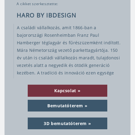
A cikket szerkesztette:
HARO BY IBDESIGN
A családi vállalkozás, amit 1866-ban a
bajorországi Rosenheimban Franz Paul
Hamberger téglagyár és fűrészüzemként indított.
Mára Németország vezető parkettagyártója. 150
év után is családi vállalkozás maradt, tulajdonosi
vezetés alatt a negyedik és ötödik generáció
kezében. A tradíció és innováció ezen egysége
jelzi a HARO parkettát is.
Kapcsolat
A Haro parkettagyár története
Bemutatóterem
Az értékes fából, ami rendezett
erdőgazdálkodásból származik, a legmodernebb
innovatív gyártási technológiákkal, kiváló parketta
3D bemutatóterem
készül, ami minden lakást értékkel ruház fel, és a