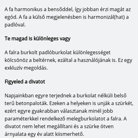
meghatározott életet tesznek lehetővé.”
A fa harmonikus a bensőddel, így jobban érzi magát az
A praktikum és a szépség nálunk egyáltalán nem
egód. A fa a külső megjelenésben is harmonizál(hat) a
kizárt.
padlóval.
A HARO márkájú parkettában nemcsak egy
Te magad is különleges vagy
közepes méretű családi vállalkozás sok évnyi
A falra burkolt padlóburkolat különlegességet
tapasztalata és magas szintű minőségi
kölcsönöz a beltérnek, ezáltal a használójának is. Ez egy
követelménye rejlik, hanem számos innovatív
exkluzív megoldás.
megoldás is annak érdekében, hogy a padló
lerakása, ápolása és használata még
Figyeled a divatot
kényelmesebb legyen.
Napjainkban egyre terjednek a burkolat nélküli belső
Éppen ezért a HARO munkatársai a ragasztó
terű betonpaloták. Ezeken a helyeken is unják a szürkét,
nélküli Lock Connect, Top Connectés ComforTec
ezért egyre gyakrabban választanak minél jobb
lerakási rendszerektől, a kiváló minőségű
paraméterkkel rendelkező melegburkolatot a falra. A
permaDur, bioTecés naturaLin-Naturöl
divatot nem lehet megállítani és a szürke ötven
felületkezelőktől a kényelmes Silent Pro
árnyalata egy év alatt kiismerhető.
zajcsökkentő alátétig és az aquaShield