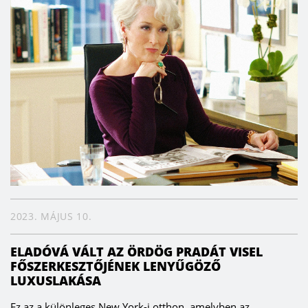
közösségi hálózatba is betáplálunk. 1998-ban a
Hamberger cég fafeldolgozó vállalatként kapta
meg a DIN EN 14001 tanúsítványt és az EU Öko-
Audit szerinti következő értékelést: Egy vállalat
megélt környezeti kompetenciája helyi
gyökerekkel és régi hagyománnyal, amelyet a
termékeken már első látásra fel lehet ismerni a
“Kék Angyal” környezettudatosságot igazoló
környezetvédelmi pecsétjéről.”
2023. MÁJUS 10.
ELADÓVÁ VÁLT AZ ÖRDÖG PRADÁT VISEL
FŐSZERKESZTŐJÉNEK LENYŰGÖZŐ
LUXUSLAKÁSA
Ez az a különleges New York-i otthon, amelyben az