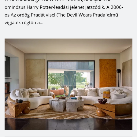
ominózus Harry Potter-leadási jelenet játszódik. A 2006-
os Az ördög Pradát visel (The Devil Wears Prada )című
vígjáték rögtön a...