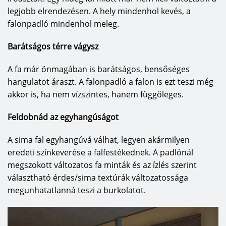
természetes padlóburkolót szeretnének. A HARO
legjobb elrendezésen. A hely mindenhol kevés, a
parketta és padló a megfelelő választás!
falonpadló mindenhol meleg.
HARO gyár a minőség jegyében
Barátságos térre vágysz
Tapasztalt munkatársaikkal és a parkettagyártás
A fa már önmagában is barátságos, bensőséges
évtizedes know-how-jával tudják biztosítani a
hangulatot áraszt. A falonpadló a falon is ezt teszi még
Made in Germay, Made by HARO
akkor is, ha nem vízszintes, hanem függőleges.
márkaminőséget. A legjobb példát
Feldobnád az egyhangúságot
parkettapadlóik ragasztása szolgáltatja.
Világméretű szolgáltatóként parkettaléceiknek a
A sima fal egyhangúvá válhat, legyen akármilyen
trópusokon ugyanolyan tartósaknak kell lenniük,
eredeti színkeverése a falfestékednek. A padlónál
mint a sarkvidéken. Olyan ragasztásokat
megszokott változatos fa minták és az ízlés szerint
fejlesztettek ki, amelyek számolnak a legnagyobb
választható érdes/sima textúrák változatossága
kihívásokkal. Kézenfekvő, hogy ennek a többlet-
megunhatatlanná teszi a burkolatot.
ráfordításnak, amely a jobb minőséget célozza,
megvan az eredménye. A HARO sportpadlók a
legkeményebb feltételek között, pl. olimpiai