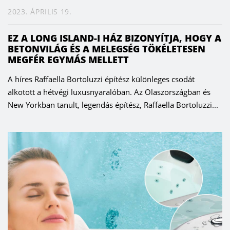
2023. ÁPRILIS 19.
EZ A LONG ISLAND-I HÁZ BIZONYÍTJA, HOGY A
BETONVILÁG ÉS A MELEGSÉG TÖKÉLETESEN
MEGFÉR EGYMÁS MELLETT
A híres Raffaella Bortoluzzi építész különleges csodát
alkotott a hétvégi luxusnyaralóban. Az Olaszországban és
New Yorkban tanult, legendás építész, Raffaella Bortoluzzi...