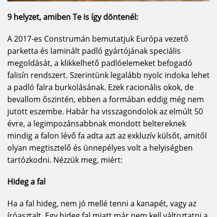
A Hamberger cég generációk óta családi
vállalkozásként működik, így előnyhöz jut a
9 helyzet, amiben Te is így döntenél:
legendás „Németországban gyártott” minőségi
termékekből is. Nyerjen inspirációt az
A 2017-es Construmán bemutatjuk Európa vezető
összehasonlíthatatlanul széleskörű laminált
parketta és laminált padló gyártójának speciális
burkolóinkból!
megoldását, a klikkelhető padlóelemeket befogadó
falisín rendszert. Szerintünk legalább nyolc indoka lehet
Akár a sokoldalú 75-ös szériából választ, vagy a
a padló falra burkolásának. Ezek racionális okok, de
keményebb 100-as szériából, akár az extraerős
bevallom őszintén, ebben a formában eddig még nem
250-es termékekből – mindegyik esetben olyan
jutott eszembe. Habár ha visszagondolok az elmúlt 50
laminált padlót választ, mely lába alá varázsolja a
évre, a legimpozánsabbnak mondott beltereknek
padló iparban jelen lévő innovatív technológiát.
mindig a falon lévő fa adta azt az exkluzív külsőt, amitől
Igazán kiemelkedő az egyedülállóan egyszerű és
olyan megtisztelő és ünnepélyes volt a helyiségben
gyors installációs rendszer a „Top Connent”,
tartózkodni. Nézzük meg, miért:
akárcsak a ConforTec technológia a HARO TRITTY
Silent CT-nél, mely a világ legcsendesebb
Hideg a fal
laminált burkolója.
Ha a fal hideg, nem jó mellé tenni a kanapét, vagy az
Azoknak ajánljuk, akik magas minőségű
íróasztalt. Egy hideg fal miatt már nem kell változtatni a