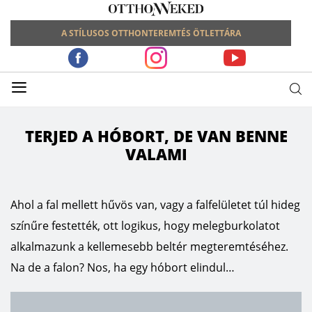
A STÍLUSOS OTTHONTEREMTÉS ÖTLETTÁRA
≡
TERJED A HÓBORT, DE VAN BENNE
VALAMI
Ahol a fal mellett hűvös van, vagy a falfelületet túl hideg
színűre festették, ott logikus, hogy melegburkolatot
alkalmazunk a kellemesebb beltér megteremtéséhez.
Na de a falon? Nos, ha egy hóbort elindul…