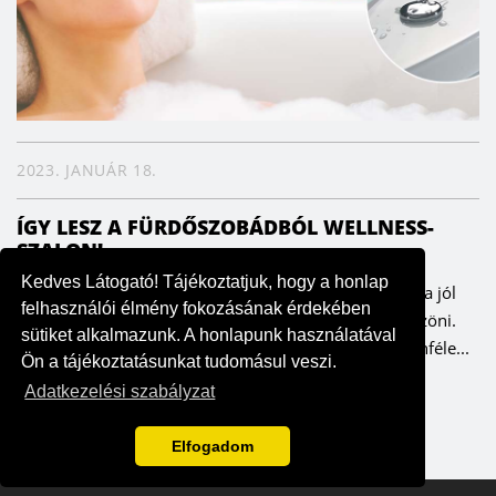
2023. JANUÁR 18.
ÍGY LESZ A FÜRDŐSZOBÁDBÓL WELLNESS-
SZALON!
Kedves Látogató! Tájékoztatjuk, hogy a honlap
Minden nap tökéletes masszázsélményt kaphatunk, ha jól
felhasználói élmény fokozásának érdekében
választunk – ezt pedig a testünk és lelkünk is megköszöni.
sütiket alkalmazunk. A honlapunk használatával
Már az ókori Rómában nagy hagyománya volt a különféle...
Ön a tájékoztatásunkat tudomásul veszi.
Adatkezelési szabályzat
Elfogadom