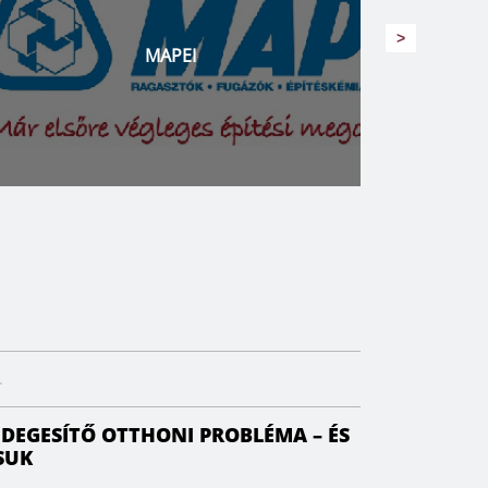
>
RO
ARGENTA – PALATINUS FÜRDŐSZOBA
.
IDEGESÍTŐ OTTHONI PROBLÉMA – ÉS
SUK