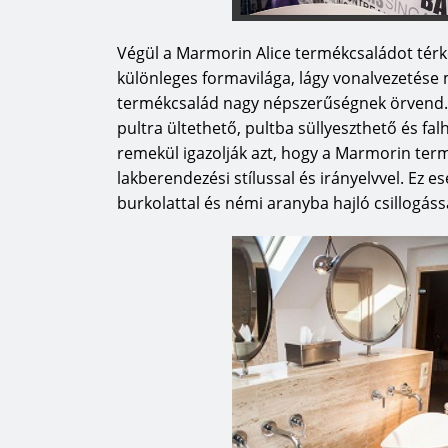
Végül a Marmorin Alice termékcsaládot térk
különleges formavilága, lágy vonalvezetése
termékcsalád nagy népszerűségnek örvend. Ö
pultra ültethető, pultba süllyeszthető és fal
remekül igazolják azt, hogy a Marmorin te
lakberendezési stílussal és irányelvvel. Ez
burkolattal és némi aranyba hajló csillogáss