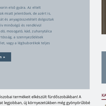
rin első gyára. Az eltelt
k miatt jelentősek, de azért is,
iát és anyagösszetételt dolgoztak
ív minőségű és rendkívül
dó, mosogató, kád, zuhanytálca
artósság, a szennyeződések
let, vagy a légbuborékok teljes
s tulajdonság, amik révén egy
t otthonába.
m
nk, akkor mindenképpen meg kell
t márvány alapanyaga többek
lletve matt felületű termékeket
ntött márvány alapanyagú
eg felületet biztosítanak. A
K
k a már megszokott típusokat, de
zobai termékeit elkészült fürdőszobákban! A
 beépíthetőség mellett a használat
kat legjobban, új környezetükben még gyönyörűbbé