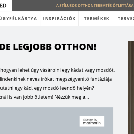
A STÍLUSOS OTTHONTEREMTÉS ÖTLETTÁRA
ÜGYFÉLKÁRTYA
INSPIRÁCIÓK
TERMÉKEK
TERVE
DE LEGJOBB OTTHON!
s hogyan lehet úgy vásárolni egy kádat vagy mosdót,
indenkinek neves írókat megszégyenítő fantáziája
mutatni egy kád, egy mosdó leendő helyén?
knál is van jobb ötletem! Nézzük meg a…