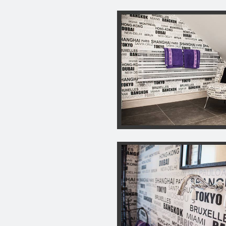
létre, amelyek megkülönböztetnek minket 
lépésünknél arról árulkodik, hogy igenis v