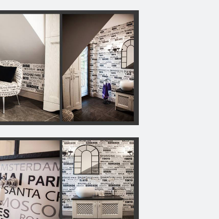
a piaci szereplőktől. Minden
an új a nap alatt.”