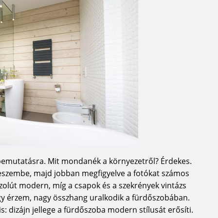
ülönlegesség a döntő szempont a
 kollekciót, amelynek képviselőit
kció különlegességét bizonyítják
eket világszerte megszereztek már
n utáni szeretetünket három
amatosan követjük, mi történik a
 vagyunk, hanem alkotók is.
ődnek, hogy rugalmasabbak és
 hogy minden a tervezéssel
z életminőségre, és minden
emutatásra. Mit mondanék a környezetről? Érdekes.
 függetlenül az igényeik
 eszembe, majd jobban megfigyelve a fotókat számos
észítettünk a belső formatervező
zolút modern, míg a csapok és a szekrények vintázs
jobb lengyel tervezőkkel,
úgy érzem, nagy összhang uralkodik a fürdőszobában.
emékeket mindenki számára
: dizájn jellege a fürdőszoba modern stílusát erősíti.
 és univerzális termékeket hozunk