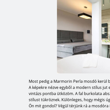
formatervezés, a design, az esztétikai k
választásukban. Számukra kínálják az Álom
neves formatervezők alkották meg. A kolle
azok az elnyert elismerések, díjak, amely
különböző megmérettetések során.
„A dizájn része a DNS-ünknek, és a desig
generáció óta hordozzuk magunkban. Foly
design világban, de nem csak megfigyelők
Gyártási módszereink folyamatosan fejl
egyediek legyenek. Filozófiánk arra épül,
kezdődik. Termékeink hatással vannak a
Most pedig a Marmorin Perla mosdó kerül b
ember számára rendelkezésre kell állnia,
A képekre nézve egyből a modern stílus jut
sokféleségétől. Évekig szép termékeket k
vintázs pontba ütközöm. A fal burkolata abs
stúdióban, valamint együttműködünk a leg
stílust tükröznek. Különleges, hogy mégis 
rájöttünk, hogy ezeket a csodálatos ter
Ön mit gondol? Végül térjünk rá a mosdóra is
elérhetővé kell tennünk. Olyan szokatlan