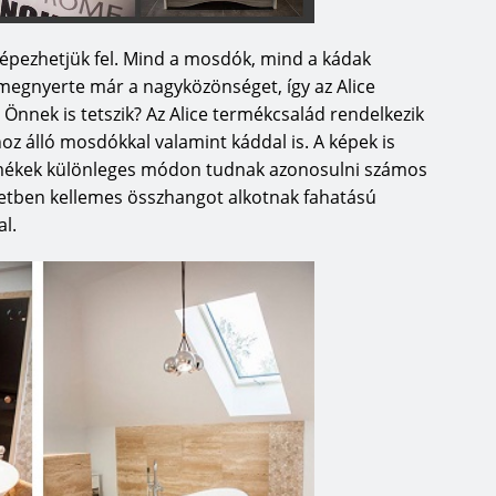
épezhetjük fel. Mind a mosdók, mind a kádak
 megnyerte már a nagyközönséget, így az Alice
nnek is tetszik? Az Alice termékcsalád rendelkezik
hoz álló mosdókkal valamint káddal is. A képek is
rmékek különleges módon tudnak azonosulni számos
 esetben kellemes összhangot alkotnak fahatású
al.