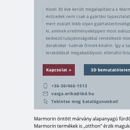
Közel 30 éve került megalapításra a Marmo
évtizedek nem csak a gyártási tapasztalato
mert ezalatt több olyan gyártástechnológ
ki, aminek eredményeképpen most exkluz
kedvező tulajdonságokkal rendelkező mos
darabokat tudnak Önnek kínálni. Így a t
lerakódását megakadályozó, ellenálló felü
mértékű kiküszöbölése mind olyan sajáto
időtálló és mégis praktikus terméket vihe
Kapcsolat
3D bemutatótere
Ha a fürdőszobai megoldásokról beszélü
+36-30/466-1513
említeni, hogy a Marmorin mosdók öntöt
varga.erika@ibd.hu
között azt is lehetővé teszi, hogy fényes i
Tekintse meg katalógusunkat!
egyaránt megtaláljon kínálatukban. Az ö
termékek kellemes lágy tapintású, nem hid
széles forma- és méretválaszték nem csa
Marmorin öntött márvány alapanyagú fürdős
speciális változatokat is jelent. A könnyű
Marmorin termékek is „otthon” érzik magu