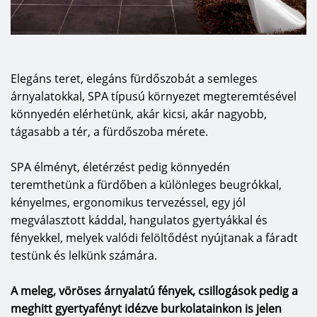
Elegáns teret, elegáns fürdőszobát a semleges
árnyalatokkal, SPA típusú környezet megteremtésével
könnyedén elérhetünk, akár kicsi, akár nagyobb,
tágasabb a tér, a fürdőszoba mérete.
SPA élményt, életérzést pedig könnyedén
teremthetünk a fürdőben a különleges beugrókkal,
kényelmes, ergonomikus tervezéssel, egy jól
megválasztott káddal, hangulatos gyertyákkal és
fényekkel, melyek valódi felöltődést nyújtanak a fáradt
testünk és lelkünk számára.
A meleg, vöröses árnyalatú fények, csillogások pedig a
meghitt gyertyafényt idézve burkolatainkon is jelen