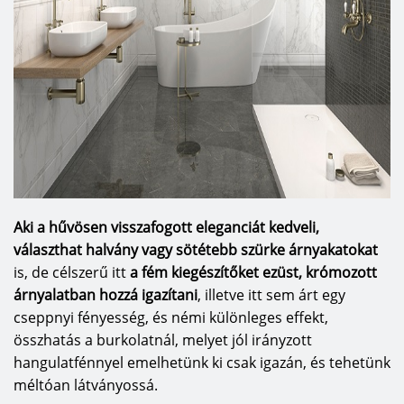
Aki a hűvösen visszafogott eleganciát kedveli,
választhat halvány vagy sötétebb szürke árnyakatokat
is, de célszerű itt
a fém kiegészítőket ezüst, krómozott
árnyalatban hozzá igazítani
, illetve itt sem árt egy
cseppnyi fényesség, és némi különleges effekt,
összhatás a burkolatnál, melyet jól irányzott
hangulatfénnyel emelhetünk ki csak igazán, és tehetünk
méltóan látványossá.