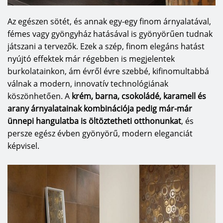
Az egészen sötét, és annak egy-egy finom árnyalatával,
fémes vagy gyöngyház hatásával is gyönyörűen tudnak
játszani a tervezők. Ezek a szép, finom elegáns hatást
nyújtó effektek már régebben is megjelentek
burkolatainkon, ám évről évre szebbé, kifinomultabbá
válnak a modern, innovatív technológiának
köszönhetően. A
krém, barna, csokoládé, karamell és
arany árnyalatainak kombinációja pedig már-már
ünnepi hangulatba is öltöztetheti otthonunkat
, és
persze egész évben gyönyörű, modern eleganciát
képvisel.