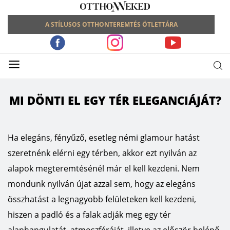
A STÍLUSOS OTTHONTEREMTÉS ÖTLETTÁRA
≡
MI DÖNTI EL EGY TÉR ELEGANCIÁJÁT?
Ha elegáns, fényűző, esetleg némi glamour hatást
szeretnénk elérni egy térben, akkor ezt nyilván az
alapok megteremtésénél már el kell kezdeni. Nem
mondunk nyilván újat azzal sem, hogy az elegáns
összhatást a legnagyobb felületeken kell kezdeni,
hiszen a padló és a falak adják meg egy tér