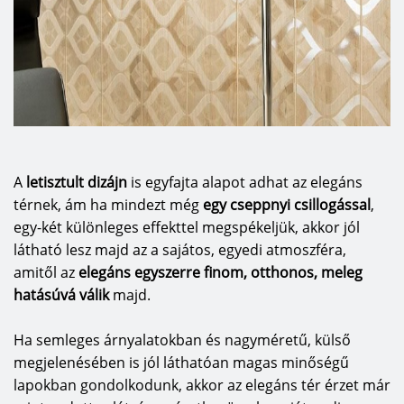
A
letisztult dizájn
is egyfajta alapot adhat az elegáns
térnek, ám ha mindezt még
egy cseppnyi csillogással
,
egy-két különleges effekttel megspékeljük, akkor jól
látható lesz majd az a sajátos, egyedi atmoszféra,
amitől az
elegáns egyszerre finom, otthonos, meleg
hatásúvá válik
majd.
Ha semleges árnyalatokban és nagyméretű, külső
megjelenésében is jól láthatóan magas minőségű
lapokban gondolkodunk, akkor az elegáns tér érzet már