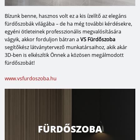
Bízunk benne, hasznos volt ez a kis ízelítő az elegáns
fürdőszobák világába – de ha még további kérdésekre,
egyéni ötleteinek professzionális megvalósítására
vágyik, akkor forduljon bátran a
VS Fürdőszoba
segítőkész látványtervező munkatársaihoz, akik akár
3D-ben is elkészítik Önnek a közösen megálmodott
fürdőszobát!
www.vsfurdoszoba.hu
FÜRDŐSZOBA