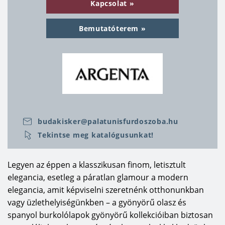
Kapcsolat
egészen a színes csempékig válogathatunk
kedvünkre
, ízlésünknek megfelelően.
Bemutatóterem
Dekorcsempék és számos mozaik csempe segít
egyedivé kialakítani a fürdőszoba hangulatát
,
melyeknek négyzetméterenkénti ára van, így
gazdaságosan szépíthetjük fürdőnket.
budakisker@palatunisfurdoszoba.hu
Tekintse meg katalógusunkat!
Legyen az éppen a klasszikusan finom, letisztult
elegancia, esetleg a páratlan glamour a modern
elegancia, amit képviselni szeretnénk otthonunkban
vagy üzlethelyiségünkben – a gyönyörű olasz és
spanyol burkolólapok gyönyörű kollekcióiban biztosan