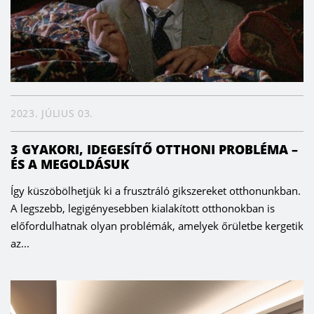
2023. JÚLIUS 03.
3 GYAKORI, IDEGESÍTŐ OTTHONI PROBLÉMA –
ÉS A MEGOLDÁSUK
Így küszöbölhetjük ki a frusztráló gikszereket otthonunkban.
A legszebb, legigényesebben kialakított otthonokban is
előfordulhatnak olyan problémák, amelyek őrületbe kergetik
az...