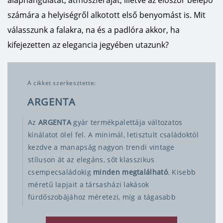
alaphangulatát, atmoszféráját, illetve az először belépő
számára a helyiségről alkotott első benyomást is. Mit
válasszunk a falakra, na és a padlóra akkor, ha
kifejezetten az elegancia jegyében utazunk?
A cikket szerkesztette:
ARGENTA
Az
ARGENTA
gyár termékpalettája változatos
kínálatot ölel fel. A minimál, letisztult családoktól
kezdve a manapság nagyon trendi vintage
stíluson át az elegáns, sőt klasszikus
csempecsaládokig
minden megtalálható
. Kisebb
méretű lapjait a társasházi lakások
fürdőszobájához méretezi, míg a tágasabb
családi házak nagyobb fürdőibe is találunk
elegáns, nagy lapokat.
A divatos szürkétől