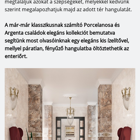
megtaláljuk azokat a szépségeket, melyekkel kedvünk
szerint megalapozhatjuk majd az adott tér hangulatát.
A már-már klasszikusnak számító Porcelanosa és
Argenta családok elegáns kollekciót bemutatva
segítünk most olvasóinknak egy elegáns kis ízelítővel,
mellyel páratlan, fényűző hangulatba öltöztethetik az
enteriőrt.