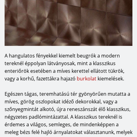
A hangulatos fényekkel kiemelt beugrók a modern
tereknél éppolyan látványosak, mint a klasszikus
enteriőrök esetében a míves kerettel ellátott tükrök,
vagy a korhű, fazettákra hajazó
burkolat
kiemelések.
Egészen tágas, teremhatású tér gyönyörűen mutatta a
míves, görög oszlopokat idéző dekorokkal, vagy a
szőnyegmintát alkotó, újra reneszánszát élő klasszikus,
négyzetes padlómintázattal. A klasszikus tereknél is
érdemes a világos, semleges, de mindenképpen a
meleg bézs felé hajló árnyalatokat választanunk, melyek