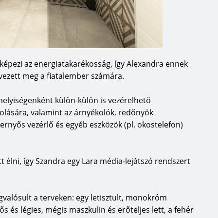
 képezi az energiatakarékosság, így Alexandra ennek
rvezett meg a fiatalember számára.
helyiségenként külön-külön is vezérelhető
csolására, valamint az árnyékolók, redőnyök
ernyős vezérlő és egyéb eszközök (pl. okostelefon)
tt élni, így Szandra egy Lara média-lejátszó rendszert
valósult a terveken: egy letisztult, monokróm
ős és légies, mégis maszkulin és erőteljes lett, a fehér