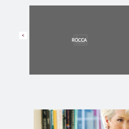
<
ULICA SOLAR – NORDINOVA KFT.