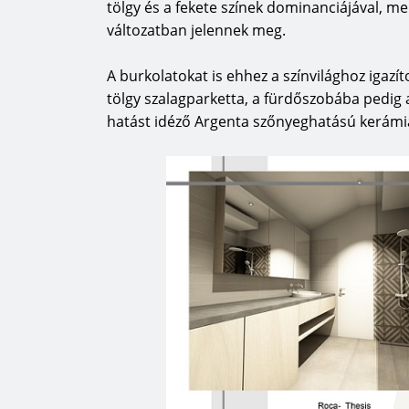
tölgy és a fekete színek dominanciájával, me
változatban jelennek meg.
A burkolatokat is ehhez a színvilághoz igazíto
tölgy szalagparketta, a fürdőszobába pedig
hatást idéző Argenta szőnyeghatású kerámi