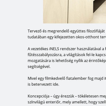
Tervező és megrendelő együttes filozófiáját
tudatában egy kifejezetten okos-otthont te
A vezetékes iNELS rendszer használatával a 
fűtésszabályozásra, a világítások fel-le kap
mozgatására is lehetőség nyílik az érintőkép
segítségével.
Mivel egy filmkedvelő fiatalember fog majd i
is betervezett ide.
Koncepciója – úgy érezzük – tökéletesen meg
színvilágú enteriőr, mely amellett, hogy szell