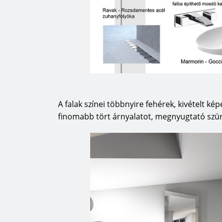
A falak színei többnyire fehérek, kivételt ké
finomabb tört árnyalatot, megnyugtató szürk