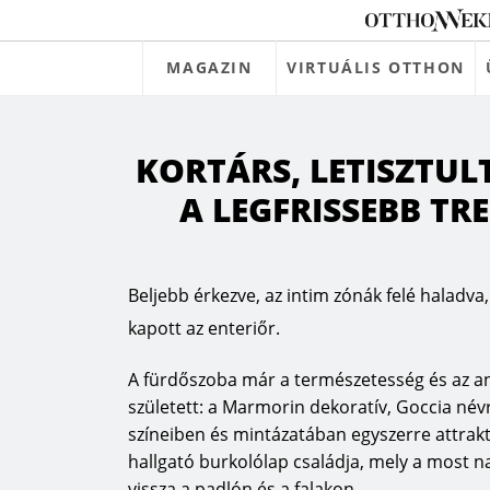
MAGAZIN
VIRTUÁLIS OTTHON
KORTÁRS, LETISZTULT
A LEGFRISSEBB TRE
Beljebb érkezve, az intim zónák felé haladv
kapott az enteriőr.
A fürdőszoba már a természetesség és az an
született: a Marmorin dekoratív, Goccia né
színeiben és mintázatában egyszerre attrakt
hallgató burkolólap családja, mely a most 
vissza a padlón és a falakon.