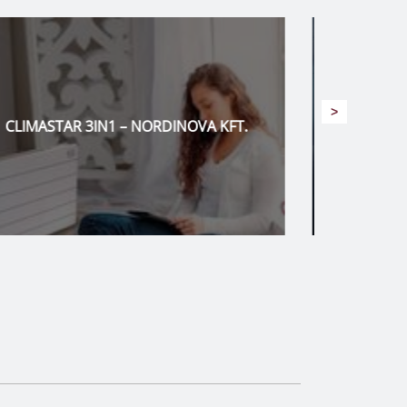
>
KLUDI
.