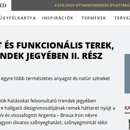
A STÍLUSOS OTTHONTEREMTÉS ÖTLETTÁRA
ÜGYFÉLKÁRTYA
INSPIRÁCIÓK
TERMÉKEK
TERVE
 ÉS FUNKCIONÁLIS TEREK,
NDEK JEGYÉBEN II. RÉSZ
a, egyre több természetes anyagot és natúr színeket
tik hatásokat felvonultató trendek jegyében
K
vre hallgató designmosdójának remek hátteret nyújt a
ív és visszafogott Argenta – Broux Iron névre
nagyon divatos szőnyeghatást, szőnyegmintát idézi