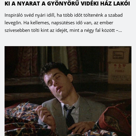
KI A NYARAT A GYÖNYÖRŰ VIDÉKI HÁZ LAKÓI
Inspiráló svéd nyári idill, ha több időt töltenénk a szabad
levegőn. Ha kellemes, napsütéses idő van, az ember
szívesebben tölti kint az idejét, mint a négy fal között –...