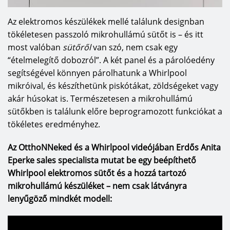
Az elektromos készülékek mellé találunk designban
tökéletesen passzoló mikrohullámú sütőt is – és itt
most valóban
sütőről
van szó, nem csak egy
“ételmelegítő dobozról”. A két panel és a párolóedény
segítségével könnyen párolhatunk a Whirlpool
mikróival, és készíthetünk piskótákat, zöldségeket vagy
akár húsokat is. Természetesen a mikrohullámú
sütőkben is találunk előre beprogramozott funkciókat a
tökéletes eredményhez.
Az OtthoNNeked és a Whirlpool videójában Erdős Anita
Eperke sales specialista mutat be egy beépíthető
Whirlpool elektromos sütőt és a hozzá tartozó
mikrohullámú készüléket – nem csak látványra
lenyűgöző mindkét modell: