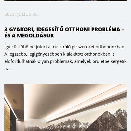
2023. JÚLIUS 03.
3 GYAKORI, IDEGESÍTŐ OTTHONI PROBLÉMA –
ÉS A MEGOLDÁSUK
Így küszöbölhetjük ki a frusztráló gikszereket otthonunkban.
A legszebb, legigényesebben kialakított otthonokban is
előfordulhatnak olyan problémák, amelyek őrületbe kergetik
az...