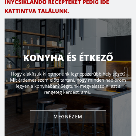
ÍNYCSIKLANDÓ RECEPTEKET PEDIG IDE
KATTINTVA TALÁLUNK.
KONYHA ÉS ÉTKEZŐ
Hogy alakítsuk ki otthonunk legnépszerűbb helyiségét?
Mit érdemes szem előtt tartani, hogy minden nap öröm
legyen a konyhában? Segítünk megválaszolni azt a
rengeteg kérdést, ami...
MEGNÉZEM