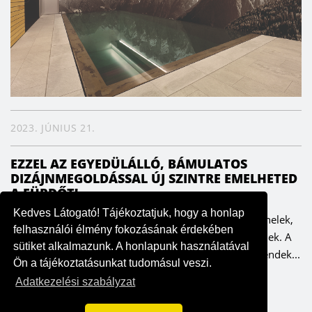
2023. JÚNIUS 21.
EZZEL AZ EGYEDÜLÁLLÓ, BÁMULATOS
DIZÁJNMEGOLDÁSSAL ÚJ SZINTRE EMELHETED
A FÜRDŐT!
Kedves Látogató! Tájékoztatjuk, hogy a honlap
Innovatív technológiával készülnek a lenyűgöző falpanelek,
felhasználói élmény fokozásának érdekében
amelyek a vizes helyiségekben is tökéletesen működnek. A
sütiket alkalmazunk. A honlapunk használatával
LICO két elképesztő falpanel-kollekciója a legújabb trendek...
Ön a tájékoztatásunkat tudomásul veszi.
Adatkezelési szabályzat