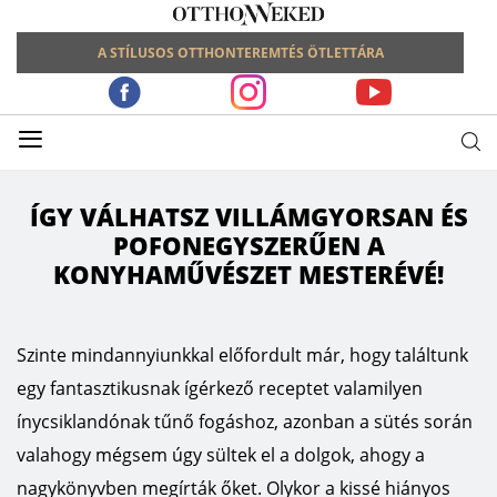
A STÍLUSOS OTTHONTEREMTÉS ÖTLETTÁRA
≡
ÍGY VÁLHATSZ VILLÁMGYORSAN ÉS
POFONEGYSZERŰEN A
KONYHAMŰVÉSZET MESTERÉVÉ!
Szinte mindannyiunkkal előfordult már, hogy találtunk
egy fantasztikusnak ígérkező receptet valamilyen
ínycsiklandónak tűnő fogáshoz, azonban a sütés során
valahogy mégsem úgy sültek el a dolgok, ahogy a
nagykönyvben megírták őket. Olykor a kissé hiányos