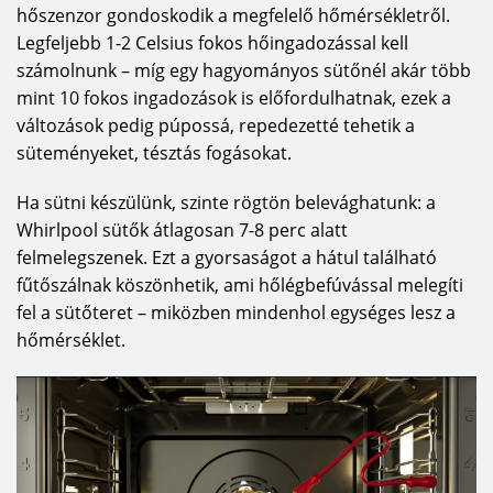
hőszenzor gondoskodik a megfelelő hőmérsékletről.
Legfeljebb 1-2 Celsius fokos hőingadozással kell
számolnunk – míg egy hagyományos sütőnél akár több
mint 10 fokos ingadozások is előfordulhatnak, ezek a
változások pedig púpossá, repedezetté tehetik a
süteményeket, tésztás fogásokat.
Ha sütni készülünk, szinte rögtön belevághatunk: a
Whirlpool sütők átlagosan 7-8 perc alatt
felmelegszenek. Ezt a gyorsaságot a hátul található
fűtőszálnak köszönhetik, ami hőlégbefúvással melegíti
fel a sütőteret – miközben mindenhol egységes lesz a
hőmérséklet.