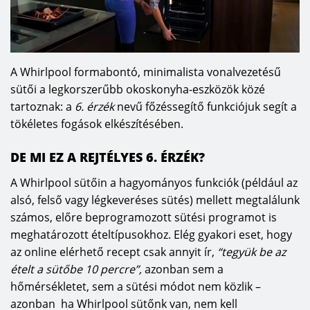
A Whirlpool formabontó, minimalista vonalvezetésű
sütői a legkorszerűbb okoskonyha-eszközök közé
tartoznak: a
6. érzék
nevű főzéssegítő funkciójuk segít a
tökéletes fogások elkészítésében.
DE MI EZ A REJTÉLYES 6. ÉRZÉK?
A Whirlpool sütőin a hagyományos funkciók (például az
alsó, felső vagy légkeveréses sütés) mellett megtalálunk
számos, előre beprogramozott sütési programot is
meghatározott ételtípusokhoz. Elég gyakori eset, hogy
az online elérhető recept csak annyit ír,
“tegyük be az
ételt a sütőbe 10 percre”,
azonban sem a
hőmérsékletet, sem a sütési módot nem közlik –
azonban ha Whirlpool sütőnk van, nem kell