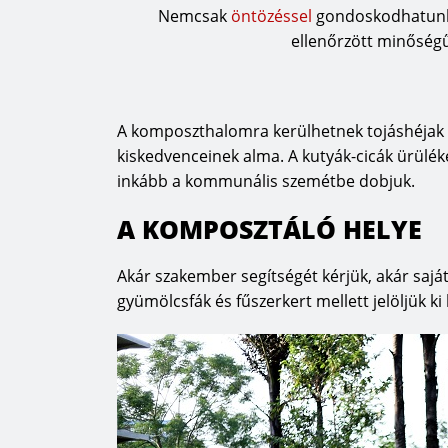
Nemcsak
öntözéssel
gondoskodhatunk 
ellenőrzött minőség
A komposzthalomra kerülhetnek tojáshéjak és
kiskedvenceinek alma. A kutyák-cicák ürüléké
inkább a kommunális szemétbe dobjuk.
A KOMPOSZTÁLÓ HELYE
Akár szakember segítségét kérjük, akár saj
gyümölcsfák és fűszerkert mellett jelöljük ki