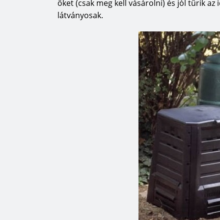
őket (csak meg kell vásárolni) és jól tűrik a
látványosak.