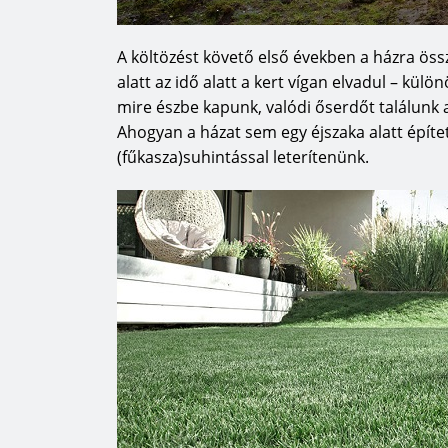
A költözést követő első években a házra össz
alatt az idő alatt a kert vígan elvadul – külö
mire észbe kapunk, valódi őserdőt találun
Ahogyan a házat sem egy éjszaka alatt épített
(fűkasza)suhintással leterítenünk.