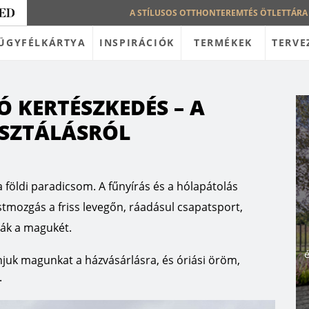
A STÍLUSOS OTTHONTEREMTÉS ÖTLETTÁRA
ÜGYFÉLKÁRTYA
INSPIRÁCIÓK
TERMÉKEK
TERVE
 KERTÉSZKEDÉS – A
SZTÁLÁSRÓL
földi paradicsom. A fűnyírás és a hólapátolás
stmozgás a friss levegőn, ráadásul csapatsport,
ják a magukét.
é
ánjuk magunkat a házvásárlásra, és óriási öröm,
.