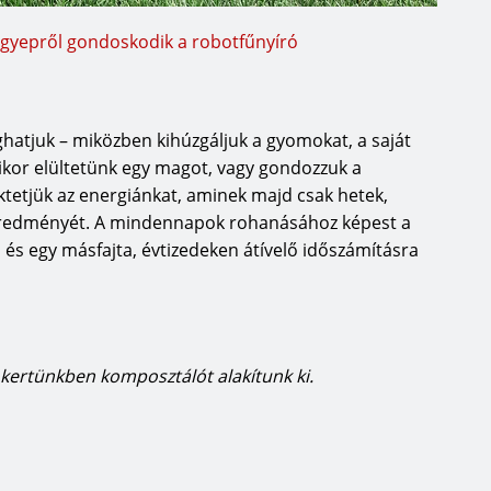
a gyepről gondoskodik a robotfűnyíró
oghatjuk – miközben kihúzgáljuk a gyomokat, a saját
ikor elültetünk egy magot, vagy gondozzuk a
tetjük az energiánkat, aminek majd csak hetek,
 eredményét. A mindennapok rohanásához képest a
és egy másfajta, évtizedeken átívelő időszámításra
 kertünkben komposztálót alakítunk ki.