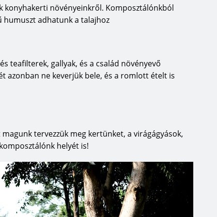
konyhakerti növényeinkről. Komposztálónkból
ű humuszt adhatunk a talajhoz
 teafilterek, gallyak, és a család növényevő
t azonban ne keverjük bele, és a romlott ételt is
át magunk tervezzük meg kertünket, a virágágyások,
 komposztálónk helyét is!