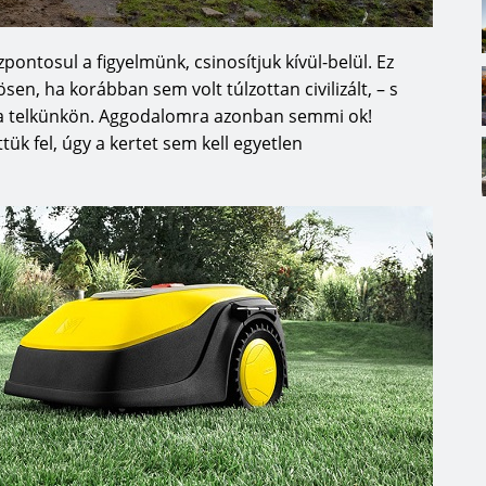
pontosul a figyelmünk, csinosítjuk kívül-belül. Ez
nösen, ha korábban sem volt túlzottan civilizált, – s
k a telkünkön. Aggodalomra azonban semmi ok!
ük fel, úgy a kertet sem kell egyetlen