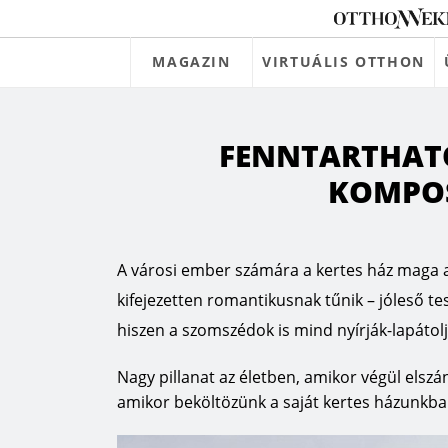
MAGAZIN
VIRTUÁLIS OTTHON
FENNTARTHATÓ
KOMPO
A városi ember számára a kertes ház maga a 
kifejezetten romantikusnak tűnik – jóleső te
hiszen a szomszédok is mind nyírják-lapátol
Nagy pillanat az életben, amikor végül elsz
amikor beköltözünk a saját kertes házunkba