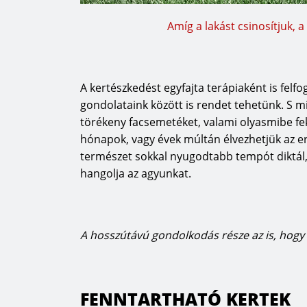
Amíg a lakást csinosítjuk, 
A kertészkedést egyfajta terápiaként is felf
gondolataink között is rendet tehetünk. S m
törékeny facsemetéket, valami olyasmibe fek
hónapok, vagy évek múltán élvezhetjük az
természet sokkal nyugodtabb tempót diktál, 
hangolja az agyunkat.
A hosszútávú gondolkodás része az is, hogy
FENNTARTHATÓ KERTEK