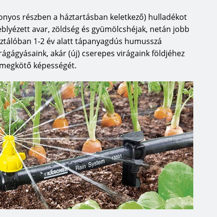
zonyos részben a háztartásban keletkező) hulladékot
eblyézett avar, zöldség és gyümölcshéjak, netán jobb
ztálóban 1-2 év alatt tápanyagdús humusszá
irágágyásaink, akár (új) cserepes virágaink földjéhez
vízmegkötő képességét.