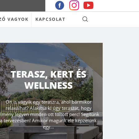
ZŐ VAGYOK
KAPCSOLAT
TERASZ, KERT ÉS
WELLNESS
Ön is vágyik egy teraszra, ahol bármikor
relaxálhat? Alakítsa ki úgy teraszát, hogy
lmény legyen minden ott töltött perc! Segítünk
a tervezésben! Amikor magunk elé képzelünk
egy...