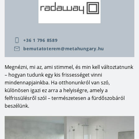
innovatívak, gyönyörű formájúak, akár egyediek,
vonzóak, kényelmesek és könnyen használható
zuhanykabinok legyenek.
Hisszük, hogy mindenki megtalálja önmaga
számára az optimális megoldást, figyelembe véve
+36 1 796 8589
a rendelkezésre álló teret és a felhasználási
bemutatoterem@metahungary.hu
igényeket. Így lesz valóban a RADAWAY
zuhanykabinokkal a fürdőszoba használata
Megnézni, mi az, ami stimmel, és min kell változtatnunk
mindig ÖRÖM.
– hogyan tudunk egy kis frissességet vinni
mindennapjainkba. Ha otthonunkról van szó,
különösen igazi ez arra a helyiségre, amely a
felfrissülésről szól – természetesen a fürdőszobáról
beszélünk.