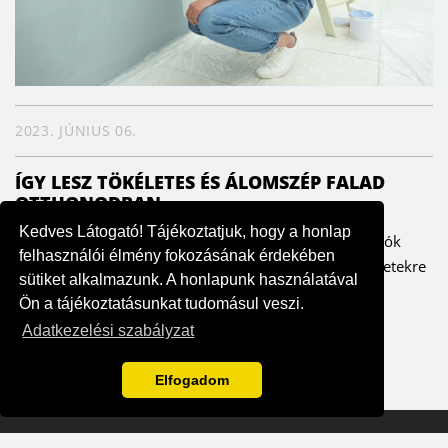
2023. JÚNIUS 06.
ÍGY LESZ TÖKÉLETES ÉS ÁLOMSZÉP FALAD
OTTHONODBAN
Kedves Látogató! Tájékoztatjuk, hogy a honlap
A falak meghatározzák az enteriőrt, ezáltal pedig a lakók
felhasználói élmény fokozásának érdekében
hangulatát is. Fontos ezért, hogy odafigyeljünk a részletekre
sütiket alkalmazunk. A honlapunk használatával
– szerencsére költség- és időhatékonyan is ki lehet...
Ön a tájékoztatásunkat tudomásul veszi.
Adatkezelési szabályzat
Elfogadom
2026 Otthonneked
|
Powered by Prioris
|
Style&Home Kft - NAIH-