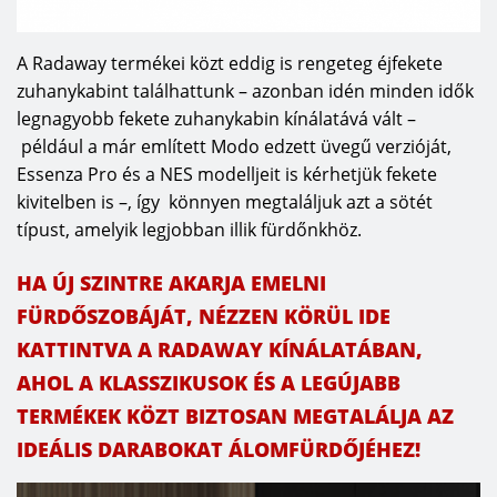
A Radaway termékei közt eddig is rengeteg éjfekete
zuhanykabint találhattunk – azonban idén minden idők
legnagyobb fekete zuhanykabin kínálatává vált –
például a már említett Modo edzett üvegű verzióját,
Essenza Pro és a NES modelljeit is kérhetjük fekete
kivitelben is –, így könnyen megtaláljuk azt a sötét
típust, amelyik legjobban illik fürdőnkhöz.
HA ÚJ SZINTRE AKARJA EMELNI
FÜRDŐSZOBÁJÁT, NÉZZEN KÖRÜL IDE
KATTINTVA A RADAWAY KÍNÁLATÁBAN,
AHOL A KLASSZIKUSOK ÉS A LEGÚJABB
TERMÉKEK KÖZT BIZTOSAN MEGTALÁLJA AZ
IDEÁLIS DARABOKAT ÁLOMFÜRDŐJÉHEZ!