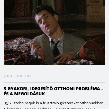
2023. JÚLIUS 03.
3 GYAKORI, IDEGESÍTŐ OTTHONI PROBLÉMA –
ÉS A MEGOLDÁSUK
Így küszöbölhetjük ki a frusztráló gikszereket otthonunkban.
A legszebb, legigényesebben kialakított otthonokban is