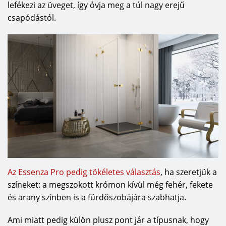
lefékezi az üveget, így óvja meg a túl nagy erejű
csapódástól.
Az Essenza Pro pedig tökéletes választás
, ha szeretjük a
színeket: a megszokott krómon kívül még fehér, fekete
és arany színben is a fürdőszobájára szabhatja.
Ami miatt pedig külön plusz pont jár a típusnak, hogy