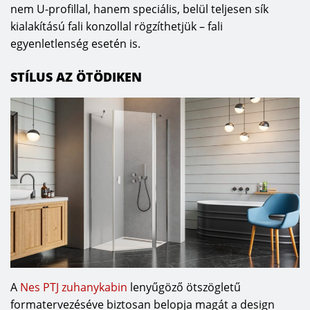
nem U-profillal, hanem speciális, belül teljesen sík
kialakítású fali konzollal rögzíthetjük – fali
egyenletlenség esetén is.
STÍLUS AZ ÖTÖDIKEN
A
Nes PTJ zuhanykabin
lenyűgöző ötszögletű
formatervezéséve biztosan belopja magát a design