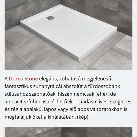
A
Doros Stone
elegáns, kőhatású megjelenésű
fantasztikus zuhanytálcái abszolút a fürdőszobánk
stílusához szabhatóak, hiszen nemcsak fehér, de
antracit színben is elérhetőek – ráadásul íves, szögletes
és téglalapalakú, lapos vagy előlapos változatokban is
megtaláljuk őket a kínálatában. (kép)