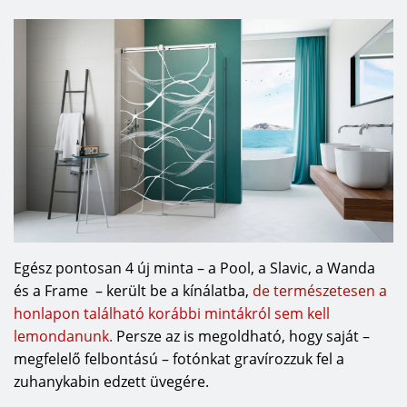
Egész pontosan 4 új minta – a Pool, a Slavic, a Wanda
és a Frame – került be a kínálatba,
de természetesen a
honlapon található korábbi mintákról sem kell
lemondanunk.
Persze az is megoldható, hogy saját –
megfelelő felbontású – fotónkat gravírozzuk fel a
zuhanykabin edzett üvegére.