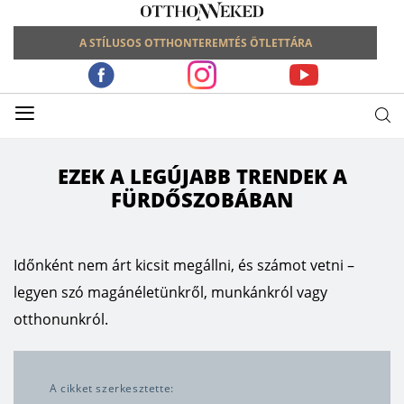
A STÍLUSOS OTTHONTEREMTÉS ÖTLETTÁRA
≡
EZEK A LEGÚJABB TRENDEK A
FÜRDŐSZOBÁBAN
Időnként nem árt kicsit megállni, és számot vetni –
legyen szó magánéletünkről, munkánkról vagy
otthonunkról.
A cikket szerkesztette: