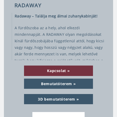
RADAWAY
Radaway – Találja meg álmai zuhanykabinját!
A fürdőszoba az a hely, ahol elkezdi
mindennapját. A RADAWAY olyan megoldásokat
kínál fürdőszobájába függetlenül attól, hogy kicsi
vagy nagy, hogy hosszú vagy négyzet alakú, vagy
akár ferde mennyezet is van, melyek lehetővé
teszik, hogy kifejezze a saját stílusát, miközben a
kényelem és a funkcionalitás nem csorbul.
Kapcsolat
A zuhanykabin különleges hely a fürdőszobában,
Bemutatóterem
mert ott kap testünk a megnyugtató víz
energiájából minden reggel, és este miközben
mosdunk. Tervezőmérnökeink azon igyekeznek,
3D bemutatóterem
hogy a RADAWAY termékek, amelyek követik a
legújabb piaci trendeket és a funkcionalitást,