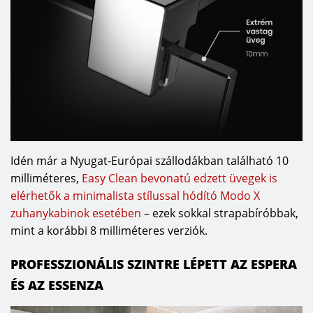
Idén már a Nyugat-Európai szállodákban található 10
milliméteres,
Easy Clean bevonatú edzett üvegek is
elérhetők a minimalista stílussal hódító Modo X
zuhanykabinok esetében
– ezek sokkal strapabíróbbak,
mint a korábbi 8 milliméteres verziók.
PROFESSZIONÁLIS SZINTRE LÉPETT AZ ESPERA
ÉS AZ ESSENZA