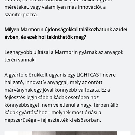
akár fürdőkád megoldások mellett dönt.
méreteket, vagy valamilyen más innovációt a
szaniterpiacra.
A konyhai termékeik szembeötlő tulajdonsága az
az ergonómiai tervezettség, ami által igazán
Milyen Marmorin újdonságokkal találkozhatunk az idei
kényelmes mindennapi használatot biztosít
évben, és ezek hol tekinthetők meg?
tulajdonosának. Természetesen a konyhában is
olyan elemeket szeretnének látni, amelyek nem
Legnagyobb újításai a Marmorin gyárnak az anyagok
csak praktikusak, de esztétikailag is ugyanolyan
terén vannak!
magas színvonalon teljesítenek. Így konyhai
termékeik (mosogató, mosogatótálca) esetében is
A gyártó előrukkolt ugyanis egy LIGHTCAST névre
12-féle színárnyalat közül választhat, arról nem is
hallgató, innovatív anyaggal, mely az öntött
beszélve, hogy ezek mindegyikére jellemző a
márványnak egy jóval könnyebb változata. Ez a
finom vonalvezetés, a letisztult formavilág. A
fejlesztés leginkább a kádak esetében hoz
letisztultság a mosogatók esetében nem csak
könnyebbséget, nem véletlenül a nagy, térben álló
esztétikai vonatkozású, hiszen a Marmorin által
kádak gyártásához – melynek most óriási a
kifejlesztett magranit néven szabadalmaztatott
népszerűsége – fejlesztették ki elsősorban.
anyagösszetétel arról is gondoskodik, hogy a
szinte pórusmentes felületen semmiféle