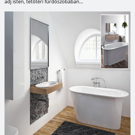
adj isten, tetőtéri fürdőszobában…
design világban, de nem csak megfigyelők
vagyunk, hanem alkotók is.
Gyártási módszereink folyamatosan fejlődnek,
hogy rugalmasabbak és egyediek legyenek.
Filozófiánk arra épül, hogy minden a tervezéssel
kezdődik. Termékeink hatással vannak az
életminőségre, és minden ember számára
rendelkezésre kell állnia, függetlenül az igényeik
sokféleségétől. Évekig szép termékeket
készítettünk a belső formatervező stúdióban,
valamint együttműködünk a legjobb lengyel
tervezőkkel, rájöttünk, hogy ezeket a csodálatos
teremékeket mindenki számára elérhetővé kell
tennünk. Olyan szokatlan és univerzális
termékeket hozunk létre, amelyek
megkülönböztetnek minket a piaci szereplőktől.
Minden lépésünknél arról árulkodik, hogy igenis