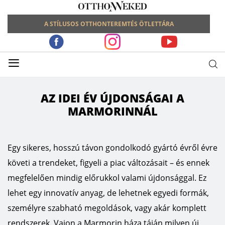
A STÍLUSOS OTTHONTEREMTÉS ÖTLETTÁRA
≡
AZ IDEI ÉV ÚJDONSÁGAI A
MARMORINNÁL
Egy sikeres, hosszú távon gondolkodó gyártó évről évre
követi a trendeket, figyeli a piac változásait – és ennek
megfelelően mindig előrukkol valami újdonsággal. Ez
lehet egy innovatív anyag, de lehetnek egyedi formák,
személyre szabható megoldások, vagy akár komplett
rendszerek. Vajon a Marmorin háza táján milyen új