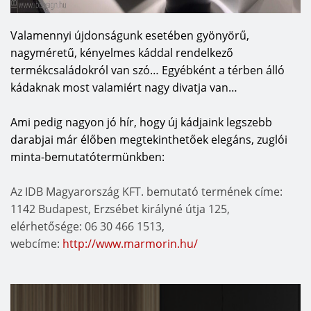
Valamennyi újdonságunk esetében gyönyörű,
nagyméretű, kényelmes káddal rendelkező
termékcsaládokról van szó… Egyébként a térben álló
kádaknak most valamiért nagy divatja van…
Ami pedig nagyon jó hír, hogy új kádjaink legszebb
darabjai már élőben megtekinthetőek elegáns, zuglói
minta-bemutatótermünkben:
Az IDB Magyarország KFT. bemutató termének címe:
1142 Budapest, Erzsébet királyné útja 125,
elérhetősége: 06 30 466 1513,
webcíme:
http://www.marmorin.hu/