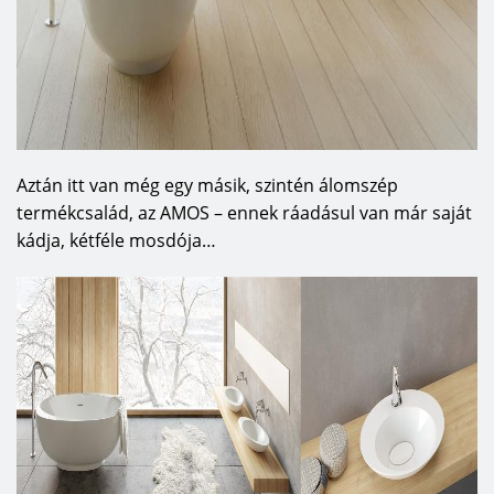
Aztán itt van még egy másik, szintén álomszép
termékcsalád, az AMOS – ennek ráadásul van már saját
kádja, kétféle mosdója…