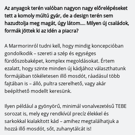
Az anyagok terén valóban nagyon nagy előrelépéseket
tett a komoly múltú gyár, de a design terén sem
hazudtolja meg magát, úgy látom…. Milyen új családok,
formák jöttek ki az idén a piacra?
A Marmorinról tudni kell, hogy mindig koncepcióban
gondolkodik – szereti a szép és egységes
fürdőszobaképet, komplex megoldásokat. Értem
ezalatt, hogy szinte minden új kádjához választhatunk
formájában tökéletesen illő mosdót, ráadásul több
fajtában is – álló, pultra szerelhető, vagy akár
beépíthető modellt keresünk.
Ilyen például a gyönyörű, minimál vonalvezetésű TEBE
sorozat is, mely egy rendkívül precíz élekkel és
sarkokkal kialakított kád – amihez megtalálhatjuk a
hozzá illő mosdót, sőt, zuhanytálcát is!