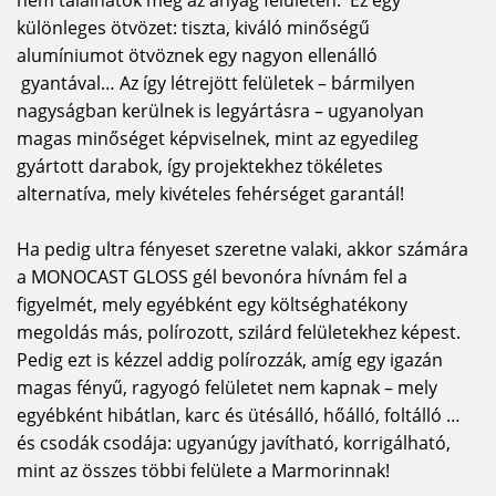
különleges ötvözet: tiszta, kiváló minőségű
alumíniumot ötvöznek egy nagyon ellenálló
gyantával… Az így létrejött felületek – bármilyen
nagyságban kerülnek is legyártásra – ugyanolyan
magas minőséget képviselnek, mint az egyedileg
gyártott darabok, így projektekhez tökéletes
alternatíva, mely kivételes fehérséget garantál!
Ha pedig ultra fényeset szeretne valaki, akkor számára
a MONOCAST GLOSS gél bevonóra hívnám fel a
figyelmét, mely egyébként egy költséghatékony
megoldás más, polírozott, szilárd felületekhez képest.
Pedig ezt is kézzel addig polírozzák, amíg egy igazán
magas fényű, ragyogó felületet nem kapnak – mely
egyébként hibátlan, karc és ütésálló, hőálló, foltálló …
és csodák csodája: ugyanúgy javítható, korrigálható,
mint az összes többi felülete a Marmorinnak!