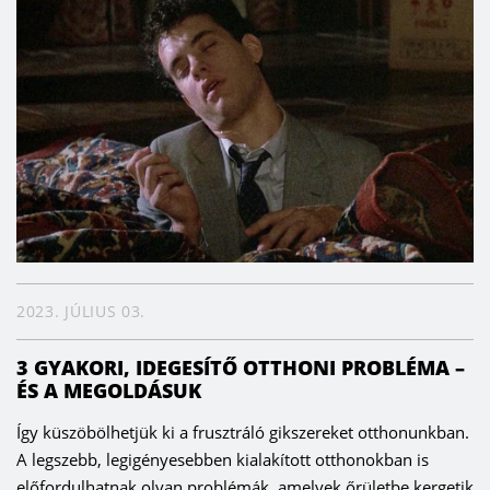
2023. JÚLIUS 03.
3 GYAKORI, IDEGESÍTŐ OTTHONI PROBLÉMA –
ÉS A MEGOLDÁSUK
Így küszöbölhetjük ki a frusztráló gikszereket otthonunkban.
A legszebb, legigényesebben kialakított otthonokban is
előfordulhatnak olyan problémák, amelyek őrületbe kergetik