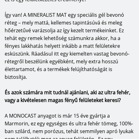
Így van! A MINERALIST MAT egy speciális gél bevonó
réteg – mely mattá, kellemes tapintásúvá és meleg
hőérzetűvé varázsolja az így kezelt termékeinket. Ez
tehát egy remek lehetőség számunkra akkor, ha a
fényes lakkhatás helyett inkább a matt felületekre
esküszünk. Ráadásul itt egy kiemelten vastag bevonó-
rétegről beszélünk egyébként, mely extra hosszú
élettartamot, és a termékek felújíthatóságát is
biztosítja.
És azok számára mit tudnál ajánlani, aki az ultra fehér,
vagy a kivételesen magas fényű felületeket keresi?
A MONOCAST anyagot is már 15 éve gyártja a
Marmorin, ez egy egységes és ultra fehér tömeg, 100%-
ban szilárd, nem porózus, tehát semmilyen apró lyukak
nem találhatók meg az anyag felületén. Ez egy