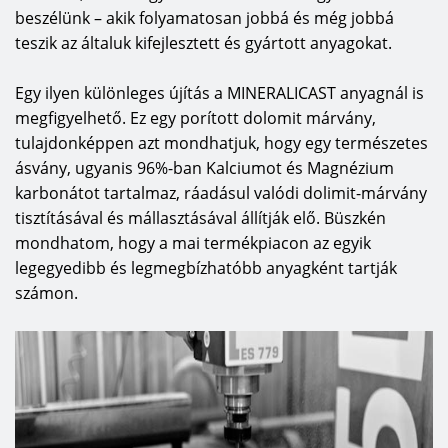
beszélünk – akik folyamatosan jobbá és még jobbá
teszik az általuk kifejlesztett és gyártott anyagokat.
Egy ilyen különleges újítás a MINERALICAST anyagnál is
megfigyelhető. Ez egy porított dolomit márvány,
tulajdonképpen azt mondhatjuk, hogy egy természetes
ásvány, ugyanis 96%-ban Kalciumot és Magnézium
karbonátot tartalmaz, ráadásul valódi dolimit-márvány
tisztításával és mállasztásával állítják elő. Büszkén
mondhatom, hogy a mai termékpiacon az egyik
legegyedibb és legmegbízhatóbb anyagként tartják
számon.