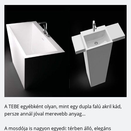
A TEBE egyébként olyan, mint egy dupla falú akril kád,
persze annál jóval merevebb anyag…
A mosdója is nagyon egyedi: térben álló, elegáns