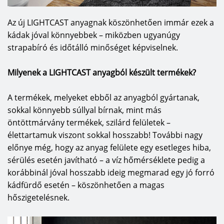
van új a nap alatt.”
Az új LIGHTCAST anyagnak köszönhetően immár ezek a
kádak jóval könnyebbek – miközben ugyanúgy
strapabíró és időtálló minőséget képviselnek.
Milyenek a LIGHTCAST anyagból készült termékek?
A termékek, melyeket ebből az anyagból gyártanak,
sokkal könnyebb súllyal bírnak, mint más
öntöttmárvány termékek, szilárd felületek –
élettartamuk viszont sokkal hosszabb! További nagy
előnye még, hogy az anyag felülete egy esetleges hiba,
sérülés esetén javítható – a víz hőmérséklete pedig a
korábbinál jóval hosszabb ideig megmarad egy jó forró
kádfürdő esetén – köszönhetően a magas
hőszigetelésnek.