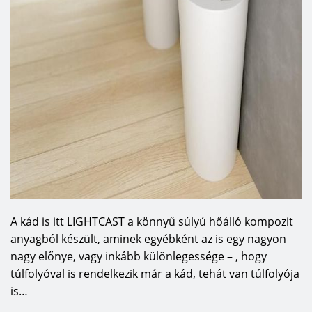
A kád is itt LIGHTCAST a könnyű súlyú hőálló kompozit
anyagból készült, aminek egyébként az is egy nagyon
nagy előnye, vagy inkább különlegessége – , hogy
túlfolyóval is rendelkezik már a kád, tehát van túlfolyója
is…