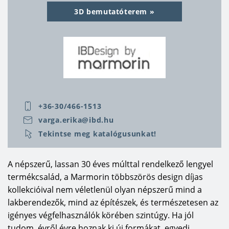
ellenálló felület, vagy a légbuborékok teljes
3D bemutatóterem
mértékű kiküszöbölése mind olyan sajátos
tulajdonság, amik révén egy időtálló és mégis
praktikus terméket vihet otthonába.
Ha a fürdőszobai megoldásokról beszélünk, akkor
mindenképpen meg kell említeni, hogy a
Marmorin mosdók öntött márvány alapanyaga
+36-30/466-1513
többek között azt is lehetővé teszi, hogy fényes
illetve matt felületű termékeket egyaránt
varga.erika@ibd.hu
megtaláljon kínálatukban. Az öntött márvány
Tekintse meg katalógusunkat!
alapanyagú termékek kellemes lágy tapintású,
nem hideg felületet biztosítanak. A széles forma-
A népszerű, lassan 30 éves múlttal rendelkező lengyel
és méretválaszték nem csak a már megszokott
termékcsalád, a Marmorin többszörös design díjas
típusokat, de speciális változatokat is jelent. A
kollekcióival nem véletlenül olyan népszerű mind a
könnyű beépíthetőség mellett a használat során
lakberendezők, mind az építészek, és természetesen az
a könnyű tisztántarthatóság is fontos szempont,
igényes végfelhasználók körében szintúgy. Ha jól
amikor a Marmorin mosdó, zuhanytálca, vagy
tudom, évről évre hoznak ki új formákat, egyedi