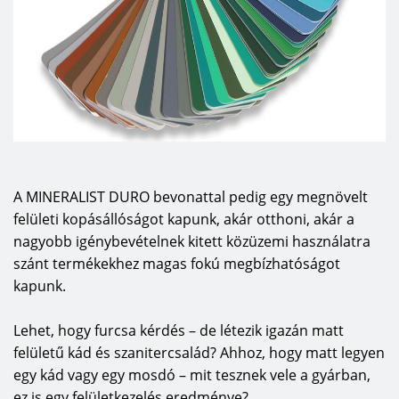
A MINERALIST DURO bevonattal pedig egy megnövelt
felületi kopásállóságot kapunk, akár otthoni, akár a
nagyobb igénybevételnek kitett közüzemi használatra
szánt termékekhez magas fokú megbízhatóságot
kapunk.
Lehet, hogy furcsa kérdés – de létezik igazán matt
felületű kád és szanitercsalád? Ahhoz, hogy matt legyen
egy kád vagy egy mosdó – mit tesznek vele a gyárban,
ez is egy felületkezelés eredménye?