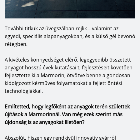
További titkuk az üvegszálban rejlik – valamint az
egyedi, speciális alapanyagokban, és a külső gél bevonó
rétegben.
A kivételes könnyedséget elérő, legegyedibb összetett
anyagot hosszú évek kutatásai t, fejlesztéseit követően
fejlesztette ki a Marmorin, ötvözve benne a gondosan
kidolgozott kézműves folyamatokat a fejlett öntési
technológiákkal.
Említetted, hogy legfőként az anyagok terén születtek
újítások a Marmorinnál. Van még ezek szerint más
újdonság is az anyagokat illetően?
Abszolút, hiszen egy rendkívül innovatív gyárról