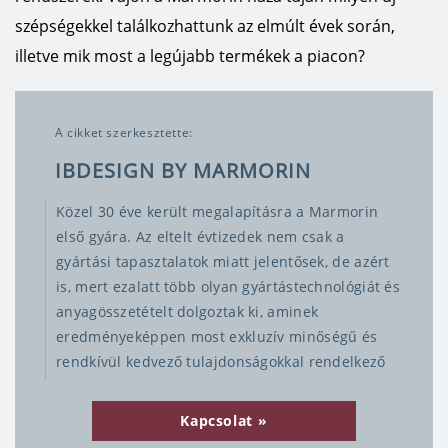
szépségekkel találkozhattunk az elmúlt évek során,
illetve mik most a legújabb termékek a piacon?
A cikket szerkesztette:
IBDESIGN BY MARMORIN
Közel 30 éve került megalapításra a Marmorin
első gyára. Az eltelt évtizedek nem csak a
gyártási tapasztalatok miatt jelentősek, de azért
is, mert ezalatt több olyan gyártástechnológiát és
anyagösszetételt dolgoztak ki, aminek
eredményeképpen most exkluzív minőségű és
rendkívül kedvező tulajdonságokkal rendelkező
mosdó, mosogató, kád, zuhanytálca darabokat
tudnak Önnek kínálni. Így a tartósság, a
Kapcsolat
szennyeződések lerakódását megakadályozó,