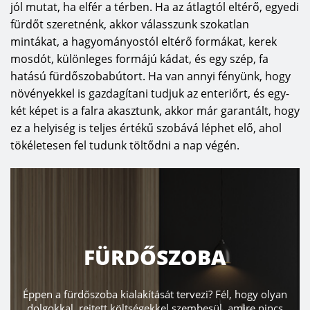
jól mutat, ha elfér a térben. Ha az átlagtól eltérő, egyedi
fürdőt szeretnénk, akkor válasszunk szokatlan
mintákat, a hagyományostól eltérő formákat, kerek
mosdót, különleges formájú kádat, és egy szép, fa
hatású fürdőszobabútort. Ha van annyi fényünk, hogy
növényekkel is gazdagítani tudjuk az enteriőrt, és egy-
két képet is a falra akasztunk, akkor már garantált, hogy
ez a helyiség is teljes értékű szobává léphet elő, ahol
tökéletesen fel tudunk töltődni a nap végén.
FÜRDŐSZOBA
Éppen a fürdőszoba kialakítását tervezi? Fél, hogy olyan
dolgokkal, rejtett költségekkel szembesül, amire nincs