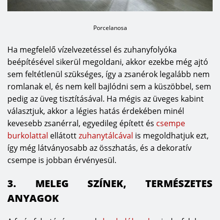
Porcelanosa
Ha megfelelő vízelvezetéssel és zuhanyfolyóka
beépítésével sikerül megoldani, akkor ezekbe még ajtó
sem feltétlenül szükséges, így a zsanérok legalább nem
romlanak el, és nem kell bajlódni sem a küszöbbel, sem
pedig az üveg tisztításával. Ha mégis az üveges kabint
választjuk, akkor a légies hatás érdekében minél
kevesebb zsanérral, egyedileg épített és
csempe
burkolattal
ellátott
zuhanytálcával
is megoldhatjuk ezt,
így még látványosabb az összhatás, és a dekoratív
csempe is jobban érvényesül.
3. MELEG SZÍNEK, TERMÉSZETES
ANYAGOK