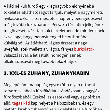
A kád nélküli fürdő egyik legnagyobb előnyének a
tökéletes átláthatóságot tartjuk, melyet a nagyméretű
nyílászárókkal, a természetes napfény beengedésével
még tovább fokozhatunk. Persze a tér intim jellegének
megőrzését azért tartsuk tiszteletben, de mindenkinek
szíve joga, hogy mennyit enged be otthonába a
külvilágból. Az átlátható, légies érzetet a nagy
üvegfelületek mellett a világos, fényes
burkolatok
választásával, a letisztult, homogén színek
alkalmazásával még tovább fokozhatjuk.
2. XXL-ES ZUHANY, ZUHANYKABIN
Meglepő, ám manapság egyre több olyan otthont
terveznek, ahol a fürdőkádat szándékosan kihagyják a
fürdőszobából. Ezeknél az eseteknél vagy egy térben
álló,
tágas kád
kap helyet a hálószobában, és egy
nyitott, kisebb zuhanyzó kerül kialakításra a fürdőben,