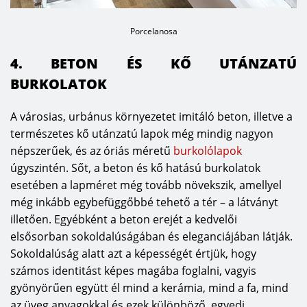
Porcelanosa
4. BETON ÉS KŐ UTÁNZATÚ
BURKOLATOK
A városias, urbánus környezetet imitáló beton, illetve a
természetes kő utánzatú lapok még mindig nagyon
népszerűek, és az óriás méretű
burkolólapok
úgyszintén. Sőt, a beton és kő hatású burkolatok
esetében a lapméret még tovább növekszik, amellyel
még inkább egybefüggőbbé tehető a tér – a látványt
illetően. Egyébként a beton erejét a kedvelői
elsősorban sokoldalúságában és eleganciájában látják.
Sokoldalúság alatt azt a képességét értjük, hogy
számos identitást képes magába foglalni, vagyis
gyönyörűen együtt él mind a kerámia, mind a fa, mind
az üveg anyagokkal és ezek különböző, egyedi