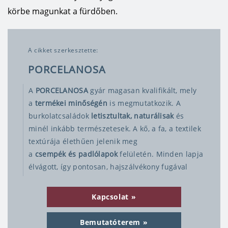
körbe magunkat a fürdőben.
A cikket szerkesztette:
PORCELANOSA
​A
PORCELANOSA
gyár magasan kvalifikált, mely
a
termékei minőségén
is megmutatkozik. A
burkolatcsaládok
letisztultak, naturálisak
és
minél inkább természetesek. A kő, a fa, a textilek
textúrája élethűen jelenik meg
a
csempék és padlólapok
felületén. Minden lapja
élvágott, így pontosan, hajszálvékony fugával
illeszthetőek. A tervezők játéka a lapok mintázata,
egyes családoknál úgy alakítják ki, hogy a fuga
Kapcsolat
egyáltalán nem látszik a lapok között, mert elrejti
a mintázat. A Porcelanosa nem csak burkolatokat
Bemutatóterem