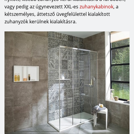
vagy pedig az úgynevezett XXL-es
zuhanykabinok
, a
kétszemélyes, áttetsző üvegfelülettel kialakított
zuhanyzók kerülnek kialakításra.