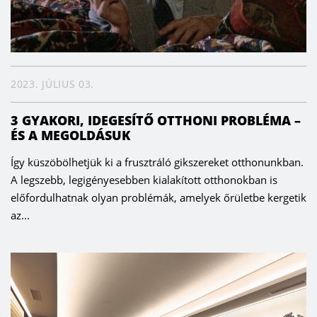
2023. JÚLIUS 03.
3 GYAKORI, IDEGESÍTŐ OTTHONI PROBLÉMA –
ÉS A MEGOLDÁSUK
Így küszöbölhetjük ki a frusztráló gikszereket otthonunkban.
A legszebb, legigényesebben kialakított otthonokban is
előfordulhatnak olyan problémák, amelyek őrületbe kergetik
az...