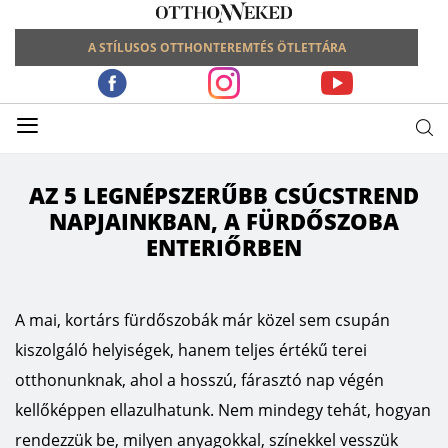
A STÍLUSOS OTTHONTEREMTÉS ÖTLETTÁRA
≡
AZ 5 LEGNÉPSZERŰBB CSÚCSTREND
NAPJAINKBAN, A FÜRDŐSZOBA
ENTERIŐRBEN
A mai, kortárs fürdőszobák már közel sem csupán
kiszolgáló helyiségek, hanem teljes értékű terei
otthonunknak, ahol a hosszú, fárasztó nap végén
kellőképpen ellazulhatunk. Nem mindegy tehát, hogyan
rendezzük be, milyen anyagokkal, színekkel vesszük