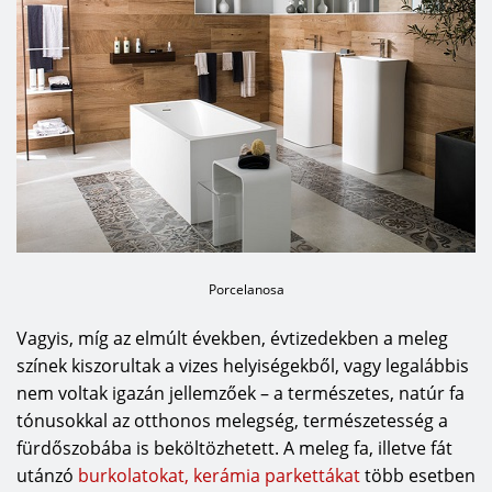
Porcelanosa
Vagyis, míg az elmúlt években, évtizedekben a meleg
színek kiszorultak a vizes helyiségekből, vagy legalábbis
nem voltak igazán jellemzőek – a természetes, natúr fa
tónusokkal az otthonos melegség, természetesség a
fürdőszobába is beköltözhetett. A meleg fa, illetve fát
utánzó
burkolatokat, kerámia parkettákat
több esetben