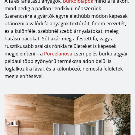
A fa és fahatású anyagok,
burkolólapok
mind a falakon,
mind pedig a padlón rendkívül népszerűek.
Szerencsére a gyártók egyre élethűbb módon képesek
utánozni a valódi fa anyagok textúráit, finom erezetét,
és a különféle, szebbnél szebb árnyalatokat, meleg
hatású pácokat. Sőt akár még a festett fa, vagy a
rusztikusabb szálkás rönkfa felületeket is képesek
megjeleníteni – a
Porcelanosa
csempe és burkolatgyár
például több gyönyörű termékcsaládon belül is
foglalkozik a fával, és a különböző, nemesfa felületek
megjelenítésével.