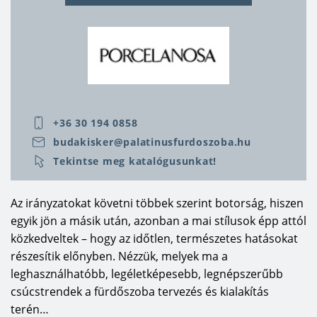
gyárt, hanem szanitereket és csaptelepeket is. Ha
a Porcelanosa gyárcsoport kínálatából választ,
akkor
fürdőszobája elegáns lesz, időtálló és
hosszú távra szóló
.
+36 30 194 0858
budakisker@palatinusfurdoszoba.hu
Tekintse meg katalógusunkat!
Az irányzatokat követni többek szerint botorság, hiszen
egyik jön a másik után, azonban a mai stílusok épp attól
közkedveltek – hogy az időtlen, természetes hatásokat
részesítik előnyben. Nézzük, melyek ma a
leghasználhatóbb, legéletképesebb, legnépszerűbb
csúcstrendek a fürdőszoba tervezés és kialakítás
terén…