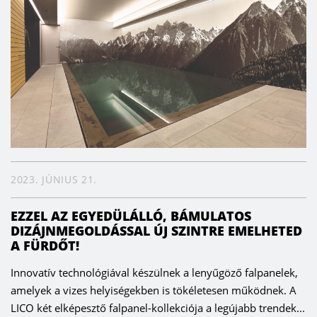
2023. JÚNIUS 21.
EZZEL AZ EGYEDÜLÁLLÓ, BÁMULATOS
DIZÁJNMEGOLDÁSSAL ÚJ SZINTRE EMELHETED
A FÜRDŐT!
Innovatív technológiával készülnek a lenyűgöző falpanelek,
amelyek a vizes helyiségekben is tökéletesen működnek. A
LICO két elképesztő falpanel-kollekciója a legújabb trendek...