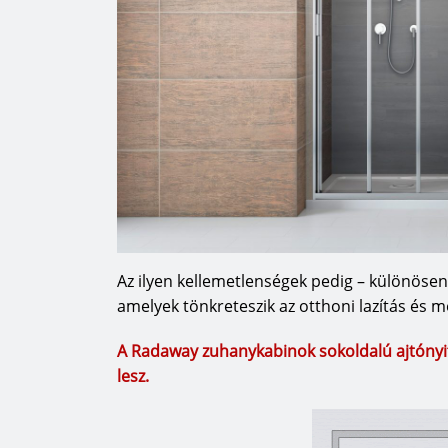
Az ilyen kellemetlenségek pedig – különösen 
amelyek tönkreteszik az otthoni lazítás és m
A Radaway zuhanykabinok sokoldalú ajtónyit
lesz.