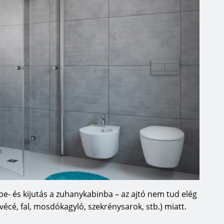
 be- és kijutás a zuhanykabinba – az ajtó nem tud elég
vécé, fal, mosdókagyló, szekrénysarok, stb.) miatt.