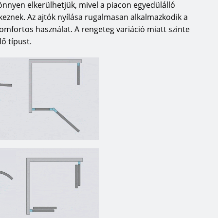
nnyen elkerülhetjük, mivel a piacon egyedülálló
eznek. Az ajtók nyílása rugalmasan alkalmazkodik a
 komfortos használat. A rengeteg variáció miatt szinte
ő típust.