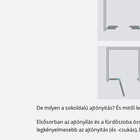
De milyen a sokoldalú ajtónyitás? És mitől l
Elsősorban az ajtónyílás és a fürdőszoba ö
legkényelmesebb az ajtónyitás (és -csukás), 