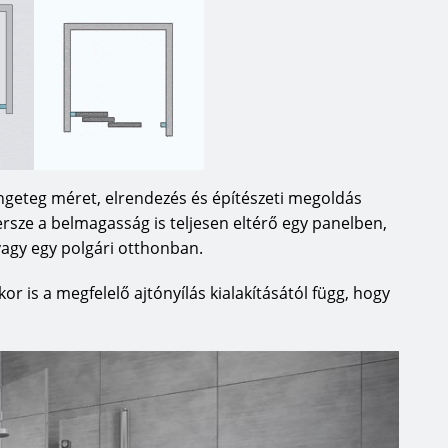
ngeteg méret, elrendezés és építészeti megoldás
persze a belmagasság is teljesen eltérő egy panelben,
vagy egy polgári otthonban.
r is a megfelelő ajtónyílás kialakításától függ, hogy
.