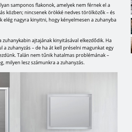
olyan samponos flakonok, amelyek nem férnek el a
zás közben; nincsenek örökké nedves törölközők – és
k elég nagyra kinyitni, hogy kényelmesen a zuhanyba
 zuhanykabin ajtajának kinyitásával elkezdődik. Ha
ul a zuhanyzás – de ha át kell préselni magunkat egy
kezdünk. Talán nem tűnik hatalmas problémának –
g, milyen lesz számunkra a zuhanyzás.