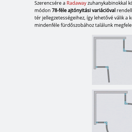
Szerencsére a
Radaway
zuhanykabinokkal kö
módon
78-féle ajtónyitási variációval
rendelk
tér jellegzetességeihez, így lehetővé válik a
mindenféle fürdőszobához találunk megfelel