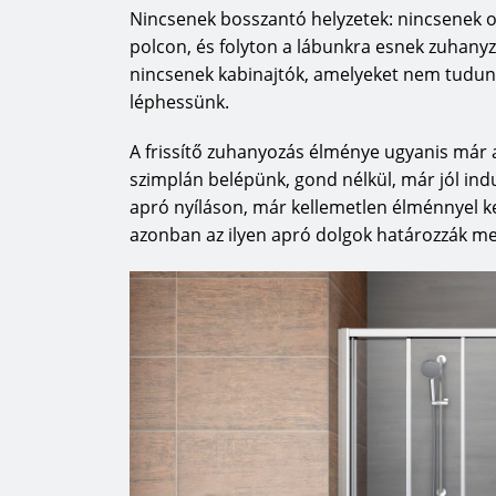
Nincsenek bosszantó helyzetek: nincsenek 
polcon, és folyton a lábunkra esnek zuhany
nincsenek kabinajtók, amelyeket nem tudun
léphessünk.
A frissítő zuhanyozás élménye ugyanis már a
szimplán belépünk, gond nélkül, már jól ind
apró nyíláson, már kellemetlen élménnyel 
azonban az ilyen apró dolgok határozzák me