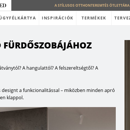
A STÍLUSOS OTTHONTEREMTÉS ÖTLETTÁRA
ÜGYFÉLKÁRTYA
INSPIRÁCIÓK
TERMÉKEK
TERVE
D FÜRDŐSZOBÁJÁHOZ
átványtól? A hangulattól? A felszereltségtől? A
mes designt a funkcionalitással – miközben minden apró
en klappol.