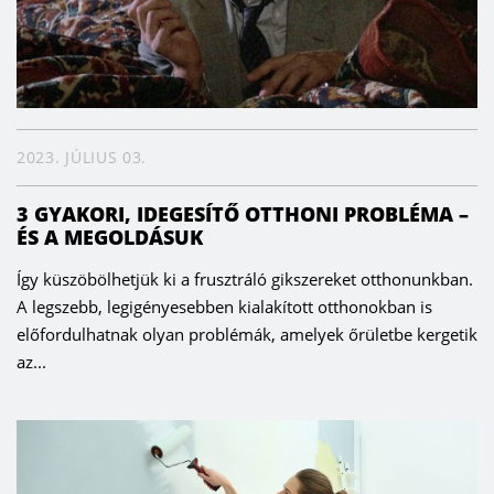
2023. JÚLIUS 03.
3 GYAKORI, IDEGESÍTŐ OTTHONI PROBLÉMA –
ÉS A MEGOLDÁSUK
Így küszöbölhetjük ki a frusztráló gikszereket otthonunkban.
A legszebb, legigényesebben kialakított otthonokban is
előfordulhatnak olyan problémák, amelyek őrületbe kergetik
az...