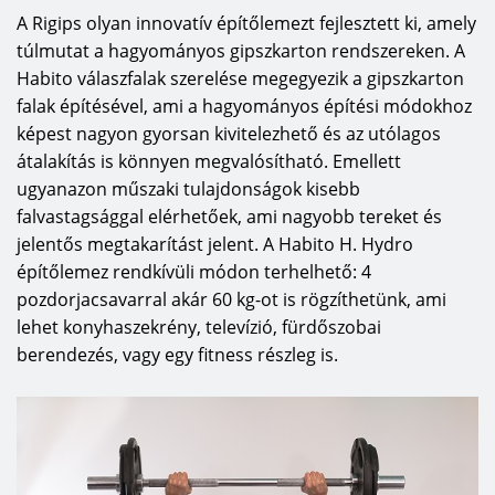
A Rigips olyan innovatív építőlemezt fejlesztett ki, amely
túlmutat a hagyományos gipszkarton rendszereken. A
Habito válaszfalak szerelése megegyezik a gipszkarton
falak építésével, ami a hagyományos építési módokhoz
képest nagyon gyorsan kivitelezhető és az utólagos
átalakítás is könnyen megvalósítható. Emellett
ugyanazon műszaki tulajdonságok kisebb
falvastagsággal elérhetőek, ami nagyobb tereket és
jelentős megtakarítást jelent. A Habito H. Hydro
építőlemez rendkívüli módon terhelhető: 4
pozdorjacsavarral akár 60 kg-ot is rögzíthetünk, ami
lehet konyhaszekrény, televízió, fürdőszobai
berendezés, vagy egy fitness részleg is.