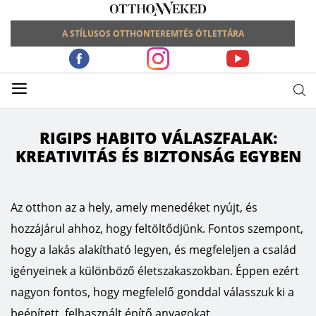
A STÍLUSOS OTTHONTEREMTÉS ÖTLETTÁRA
≡
RIGIPS HABITO VÁLASZFALAK:
KREATIVITÁS ÉS BIZTONSÁG EGYBEN
Az otthon az a hely, amely menedéket nyújt, és
hozzájárul ahhoz, hogy feltöltődjünk. Fontos szempont,
hogy a lakás alakítható legyen, és megfeleljen a család
igényeinek a különböző életszakaszokban. Éppen ezért
nagyon fontos, hogy megfelelő gonddal válasszuk ki a
beépített, felhasznált építő anyagokat.