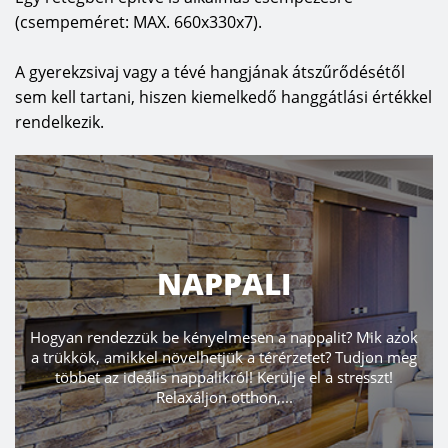
(csempeméret: MAX. 660x330x7).
A gyerekzsivaj vagy a tévé hangjának átszűrődésétől
sem kell tartani, hiszen kiemelkedő hanggátlási értékkel
rendelkezik.
NAPPALI
Hogyan rendezzük be kényelmesen a nappalit? Mik azok
a trükkök, amikkel növelhetjük a térérzetet? Tudjon meg
többet az ideális nappalikról! Kerülje el a stresszt!
Relaxáljon otthon,...