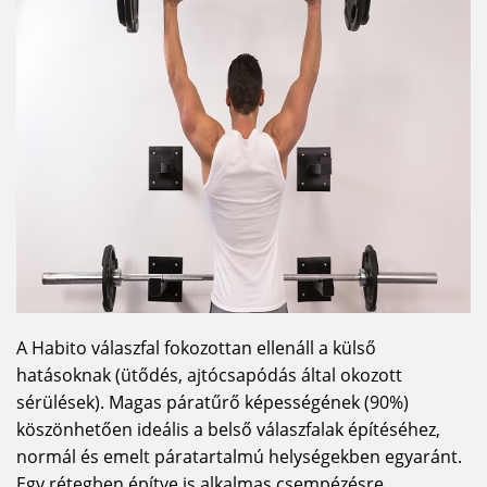
A Habito válaszfal fokozottan ellenáll a külső
hatásoknak (ütődés, ajtócsapódás által okozott
sérülések). Magas páratűrő képességének (90%)
köszönhetően ideális a belső válaszfalak építéséhez,
normál és emelt páratartalmú helységekben egyaránt.
Egy rétegben építve is alkalmas csempézésre