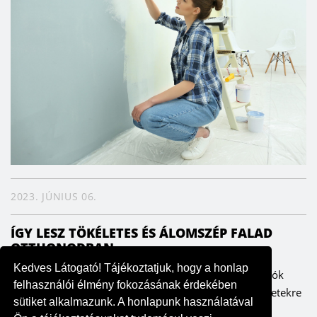
2023. JÚNIUS 06.
ÍGY LESZ TÖKÉLETES ÉS ÁLOMSZÉP FALAD
OTTHONODBAN
Kedves Látogató! Tájékoztatjuk, hogy a honlap
A falak meghatározzák az enteriőrt, ezáltal pedig a lakók
felhasználói élmény fokozásának érdekében
hangulatát is. Fontos ezért, hogy odafigyeljünk a részletekre
sütiket alkalmazunk. A honlapunk használatával
– szerencsére költség- és időhatékonyan is ki lehet...