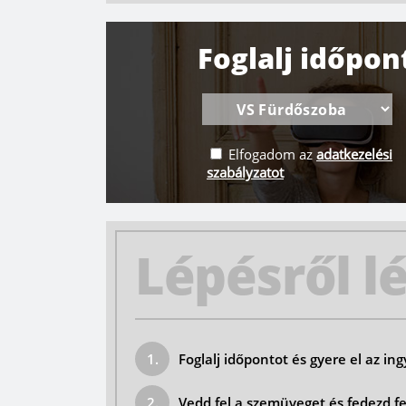
Foglalj időpo
Elfogadom az
adatkezelési
szabályzatot
Lépésről l
Foglalj időpontot és gyere el az i
Vedd fel a szemüveget és fedezd fe