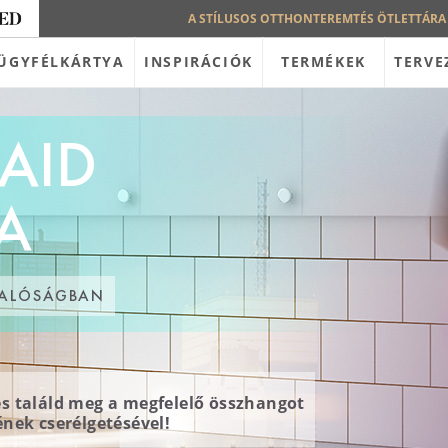
A STÍLUSOS OTTHONTEREMTÉS ÖTLETTÁRA
ÜGYFÉLKÁRTYA
INSPIRÁCIÓK
TERMÉKEK
TERVE
MAID
A
 VALÓSÁGBAN
és találd meg a megfelelő összhangot
ének cserélgetésével!