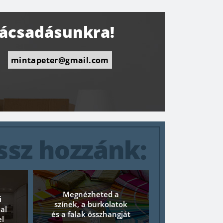
nácsadásunkra!
ssz hozzánk:
Megnézheted a
i
színek, a burkolatok
al
és a falak összhangját
el