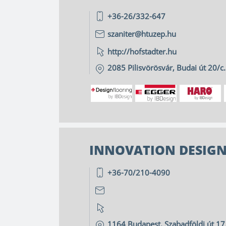
+36-26/332-647
szaniter@htuzep.hu
http://hofstadter.hu
2085
Pilisvörösvár
,
Budai út 20/c.
INNOVATION DESIGN
+36-70/210-4090
1164
Budapest
,
Szabadföldi út 17