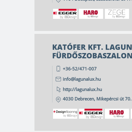
KATÓFER KFT. LAGU
FÜRDŐSZOBASZALO
+36-52/471-007
info@lagunalux.hu
http://lagunalux.hu
4030
Debrecen
,
Mikepércsi út 70.