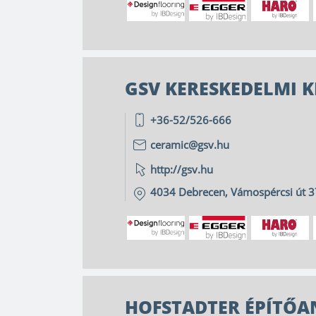
GSV KERESKEDELMI K
+36-52/526-666
ceramic@gsv.hu
http://gsv.hu
4034
Debrecen
,
Vámospércsi út 3
HOFSTADTER ÉPÍTŐA