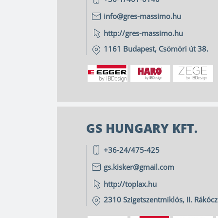
info@gres-massimo.hu
http://gres-massimo.hu
1161
Budapest
,
Csömöri út 38.
GS HUNGARY KFT.
+36-24/475-425
gs.kisker@gmail.com
http://toplax.hu
2310
Szigetszentmiklós
,
II. Rákóc