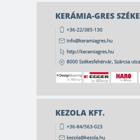
KERÁMIA-GRES SZÉKE
+36-22/385-130
info@keramiagres.hu
http://keramiagres.hu
8000
Székesfehérvár
,
Szárcsa utca
KEZOLA KFT.
+36-84/563-023
kezola@kezola.hu