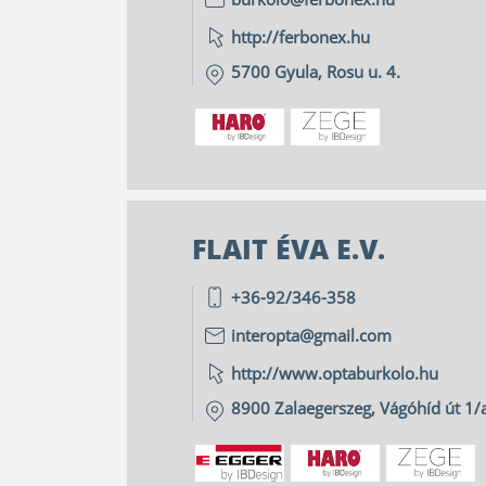
http://ferbonex.hu
5700
Gyula
,
Rosu u. 4.
FLAIT ÉVA E.V.
+36-92/346-358
interopta@gmail.com
http://www.optaburkolo.hu
8900
Zalaegerszeg
,
Vágóhíd út 1/a