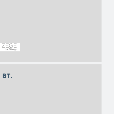
 BT.
.